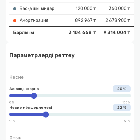
Басқа шығындар
120 000 ₸
360 000 ₸
Амортизация
892 967 ₸
2 678 900 ₸
Барлығы
3 104 668 ₸
9 314 004 ₸
Параметрлерді реттеу
Несие
Алғашқы жарна
20 %
0 %
100 %
Несие мөлшерлемесі
22 %
10 %
50 %
Отын