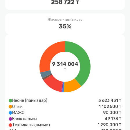
258 722 ₸
Жасырын шығындар
35%
9 314 004
₸
Несие (пайыздар)
3 623 431 ₸
Отын
1 102 500 ₸
МАЖС
90 000 ₸
Көлік салығы
49 173 ₸
Техникалық қызмет
1 290 000 ₸