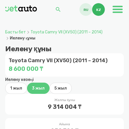
search
RU
KZ
Басты бет
Toyota Camry VII (XV50) (2011 – 2014)
Иелену құны
Иелену құны
Toyota Camry VII (XV50) (2011 – 2014)
8 600 000 ₸
Иелену кезеңі
1 жыл
3 жыл
5 жыл
Жалпы құны
9 314 004 ₸
Айына