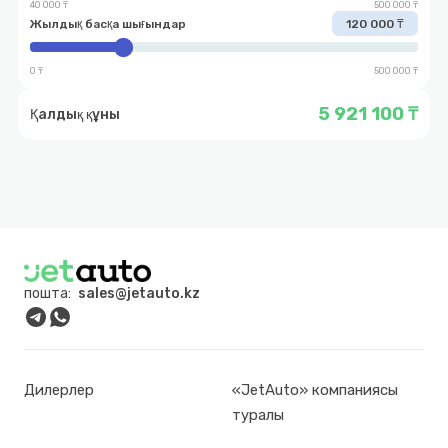
40 000 ₸
500 000 ₸
Жылдық басқа шығындар
120 000 ₸
0 ₸
500 000 ₸
5 921 100 ₸
Қалдық құны
пошта:
sales@jetauto.kz
Дилерлер
«JetAuto» компаниясы
туралы