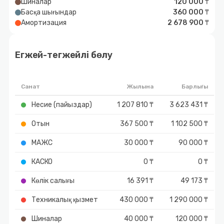
Шиналар
120 000 ₸
Басқа шығындар
360 000 ₸
Амортизация
2 678 900 ₸
Егжей-тегжейлі бөлу
Санат
Жылына
Барлығы
Несие (пайыздар)
1 207 810 ₸
3 623 431 ₸
Отын
367 500 ₸
1 102 500 ₸
МАЖС
30 000 ₸
90 000 ₸
КАСКО
0 ₸
0 ₸
Көлік салығы
16 391 ₸
49 173 ₸
Техникалық қызмет
430 000 ₸
1 290 000 ₸
Шиналар
40 000 ₸
120 000 ₸