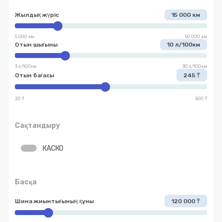
Жылдық жүріс
15 000 км
5 000 км
50 000 км
Отын шығыны
10 л/100км
3 л/100км
30 л/100км
Отын бағасы
245 ₸
20 ₸
500 ₸
Сақтандыру
КАСКО
Басқа
Шина жиынтығының құны
120 000 ₸