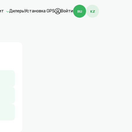
ит
Дилеры
Установка GPS
Войти
RU
KZ