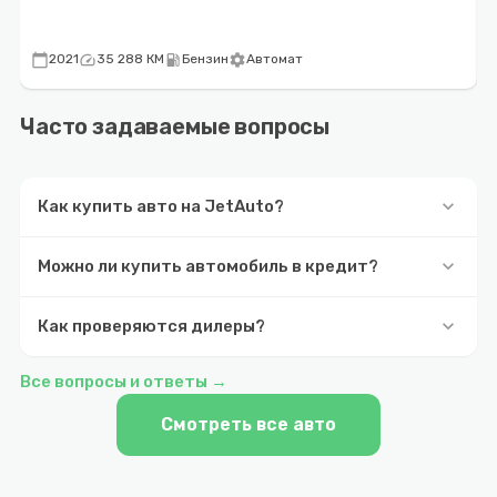
calendar_today
speed
local_gas_station
settings
calenda
2021
35 288 КМ
Бензин
Автомат
Часто задаваемые вопросы
keyboard_arrow_down
Как купить авто на JetAuto?
keyboard_arrow_down
Можно ли купить автомобиль в кредит?
keyboard_arrow_down
Как проверяются дилеры?
Все вопросы и ответы →
Смотреть все авто