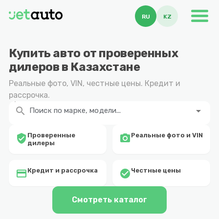
RU
KZ
Купить авто от проверенных
дилеров в Казахстане
Реальные фото, VIN, честные цены. Кредит и
рассрочка.
search
arrow_drop_down
Поиск по марке, модели...
Проверенные
Реальные фото и VIN
verified_user
photo_camera
дилеры
Кредит и рассрочка
Честные цены
credit_card
check_circle
Смотреть каталог