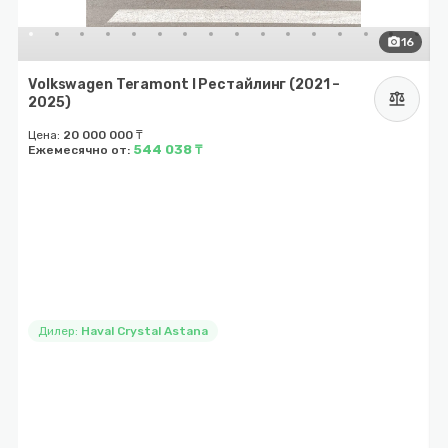
photo_camera
16
J
Volkswagen Teramont I Рестайлинг (2021 –
balance
2025)
Ц
Цена:
20 000 000 ₸
544 038 ₸
Ежемесячно от:
Дилер:
Haval Crystal Astana