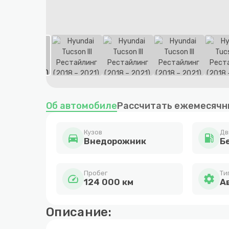
Item
1
Об автомобиле
Рассчитать ежемесячн
of
10
Кузов
Дв
directions_car
local_gas_station
Внедорожник
Б
Пробег
Ти
speed
settings
124 000 км
А
Описание: