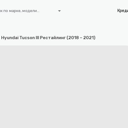
arrow_drop_down
Кред
к по марке, модели...
Hyundai Tucson III Рестайлинг (2018 – 2021)