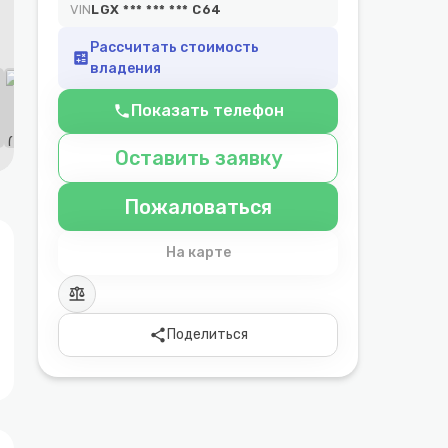
VIN
LGX *** *** *** C64
Рассчитать стоимость
calculate
владения
Показать телефон
phone
Оставить заявку
Пожаловаться
На карте
balance
share
Поделиться