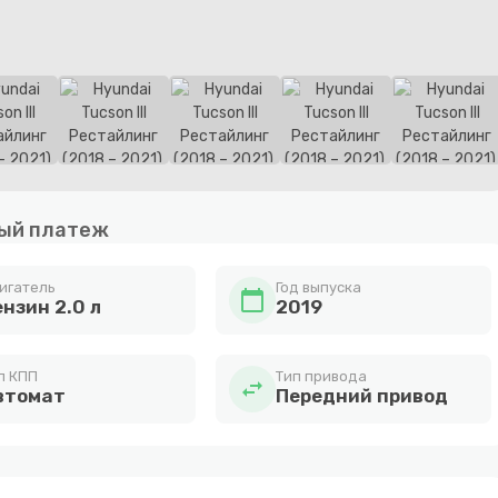
ый платеж
игатель
Год выпуска
calendar_today
ензин 2.0 л
2019
п КПП
Тип привода
swap_horiz
втомат
Передний привод