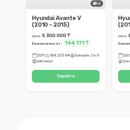
photo_camera
12
Hyundai Avante V
Hyu
(2010 – 2015)
(201
5 300 000 ₸
Цена:
Цена:
144 171 ₸
Ежемесячно от:
Ежеме
calendar_today
speed
local_gas_station
calendar_today
2011
184 233 КМ
Бензин, 1.6 Л
201
settings
local_gas_station
Автомат
Бен
Перейти