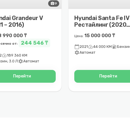
photo_camera
9
ndai Grandeur V
Hyundai Santa Fe IV
1 – 2016)
Рестайлинг (2020 
2024)
8 990 000 ₸
15 000 000 ₸
Цена:
244 546 ₸
сячно от:
calendar_today
speed
local_gas_station
2021
44 000 КМ
Бензин
settings
Автомат
speed
2
189 360 КМ
settings
зин, 3.0 Л
Автомат
Перейти
Перейти