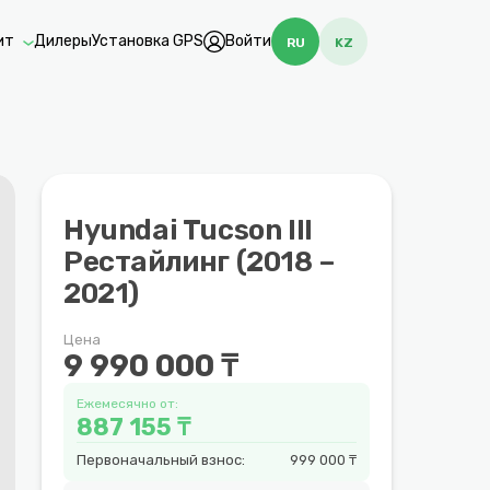
ит
Дилеры
Установка GPS
Войти
RU
KZ
Hyundai Tucson III
Рестайлинг (2018 –
2021)
Цена
9 990 000 ₸
Ежемесячно от:
887 155 ₸
Первоначальный взнос:
999 000 ₸