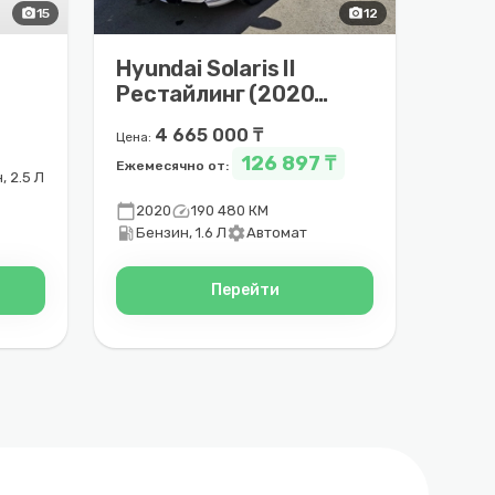
photo_camera
15
photo_camera
12
Hyundai Solaris II
–
Рестайлинг (2020 –
2022)
4 665 000 ₸
Цена:
126 897 ₸
Ежемесячно от:
, 2.5 Л
calendar_today
speed
2020
190 480 КМ
local_gas_station
settings
Бензин, 1.6 Л
Автомат
Перейти