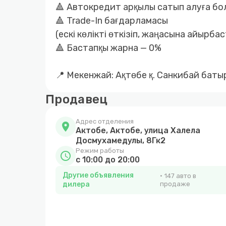
🔺 Автокредит арқылы сатып алуға б
🔺 Trade-In бағдарламасы
(ескі көлікті өткізіп, жаңасына айырбас
🔺 Бастапқы жарна — 0%
📍 Мекенжай: Ақтөбе қ. Санкибай баты
Продавец
Адрес отделения
location_on
Актобе, Актобе, улица Халела
Досмухамедулы, 8Гк2
Режим работы
schedule
с 10:00 до 20:00
Другие объявления
147 авто в
дилера
продаже