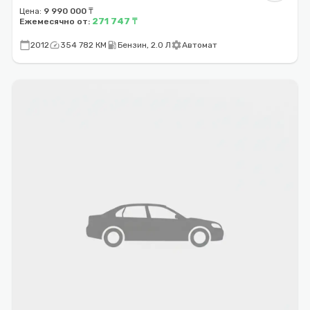
Цена:
9 990 000 ₸
271 747 ₸
Ежемесячно от:
calendar_today
speed
local_gas_station
settings
2012
354 782 КМ
Бензин, 2.0 Л
Автомат