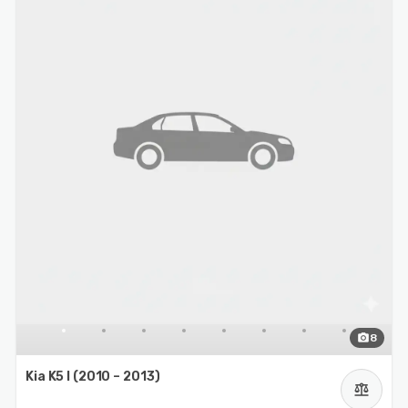
photo_camera
8
Kia K5 I (2010 – 2013)
balance