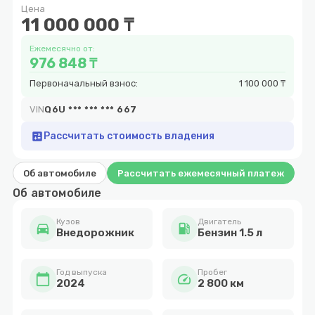
Цена
9
11 000 000 ₸
Ежемесячно от:
976 848 ₸
Первоначальный взнос:
1 100 000 ₸
VIN
Q6U *** *** *** 667
calculate
Рассчитать стоимость владения
Об автомобиле
Рассчитать ежемесячный платеж
Об автомобиле
Кузов
Двигатель
directions_car
local_gas_station
Внедорожник
Бензин 1.5 л
Год выпуска
Пробег
calendar_today
speed
2024
2 800 км