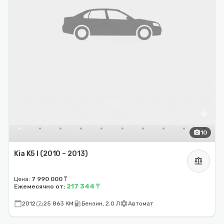
photo_camera
10
Kia K5 I (2010 – 2013)
balance
Цена:
7 990 000 ₸
217 344 ₸
Ежемесячно от:
calendar_today
speed
local_gas_station
settings
2012
25 863 КМ
Бензин, 2.0 Л
Автомат