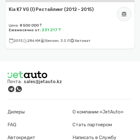
Kia K7 VG (I) Рестайлинг (2012 – 2015)
balance
Цена:
8 500 000 ₸
231 217 ₸
Ежемесячно от:
calendar_today
speed
local_gas_station
settings
2013
286 КМ
Бензин, 3.0 Л
Автомат
Почта:
sales@jetauto.kz
Дилеры
О компании «JetAuto»
FAQ
Стать партнером
Автокредит
Написать в Службу