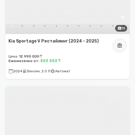
photo_camera
11
Kia Sportage V Рестайлинг (2024 – 2025)
balance
Цена:
12 990 000 ₸
353 353 ₸
Ежемесячно от:
calendar_today
local_gas_station
settings
2024
Бензин, 2.0 Л
Автомат