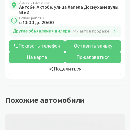
Адрес отделения
location_on
Актобе, Актобе, улица Халела Досмухамедулы,
8Гк2
Режим работы
schedule
с 10:00 до 20:00
Другие объявления дилера
chevron_right
147 авто в продаже
Показать телефон
Оставить заявку
phone
На карте
Пожаловаться
Поделиться
share
Похожие автомобили