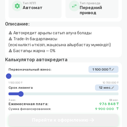
Тип КПП
Тип привода
settings
swap_horiz
Автомат
Передний
привод
Описание:
🔺 Автокредит арқылы сатып алуға болады
🔺 Trade-In бағдарламасы
(ескі көлікті өткізіп, жаңасына айырбастау мүмкіндігі)
🔺 Бастапқы жарна — 0%
Калькулятор автокредита
Первоначальный взнос:
1 100 000 ₸
edit
1 100 000 ₸
10 700 000 ₸
Срок лизинга
12 мес.
edit
3 мес.
84 мес.
Ежемесячная плата:
976 848 ₸
Сумма финансированиия:
9 900 000 ₸
arrow_forward
Перейти к оформлению