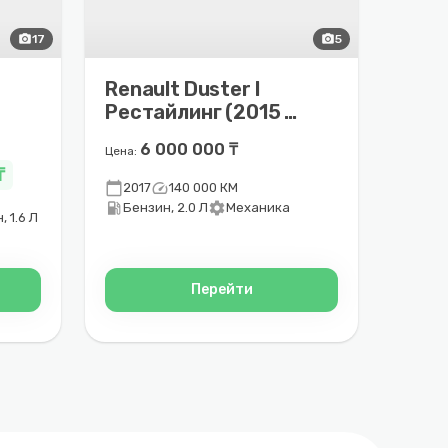
photo_camera
17
photo_camera
5
Renault Duster I
Рестайлинг (2015 –
2021)
6 000 000 ₸
Цена:
₸
calendar_today
speed
2017
140 000 КМ
local_gas_station
settings
Бензин, 2.0 Л
Механика
, 1.6 Л
Перейти