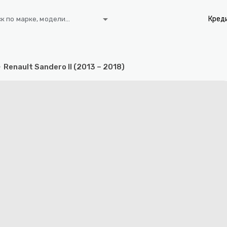
arrow_drop_down
Кред
к по марке, модели...
Renault Sandero II (2013 – 2018)