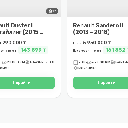
photo_camera
17
ult Duster I
Renault Sandero II
тайлинг (2015 –
(2013 – 2018)
1)
5 290 000 ₸
5 950 000 ₸
Цена:
143 899 ₸
161 852 
сячно от:
Ежемесячно от:
speed
local_gas_station
calendar_today
speed
local_gas_station
5
111 000 КМ
Бензин, 2.0 Л
2018
62 000 КМ
Бензин
settings
томат
Механика
Перейти
Перейти