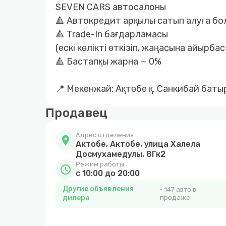
SEVEN CARS автосалоны
🔺 Автокредит арқылы сатып алуға б
🔺 Trade-In бағдарламасы
(ескі көлікті өткізіп, жаңасына айырбас
🔺 Бастапқы жарна — 0%
📍 Мекенжай: Ақтөбе қ. Санкибай баты
Продавец
Адрес отделения
location_on
Актобе, Актобе, улица Халела
Досмухамедулы, 8Гк2
Режим работы
schedule
с 10:00 до 20:00
Другие объявления
147 авто в
дилера
продаже