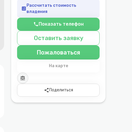
Рассчитать стоимость
calculate
владения
Показать телефон
phone
Оставить заявку
Пожаловаться
На карте
balance
share
Поделиться