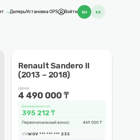
ит
Дилеры
Установка GPS
Войти
RU
KZ
Renault Sandero II
(2013 – 2018)
Цена
4 490 000 ₸
Ежемесячно от:
395 212 ₸
Первоначальный взнос:
449 000 ₸
VIN
WGV *** *** *** 233