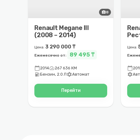
photo_camera
8
Renault Megane III
Rena
(2008 – 2014)
Рес
202
3 290 000 ₸
Цена:
Цена:
89 495 ₸
Ежемесячно от:
Ежеме
calendar_today
speed
calendar_today
2014
267 636 КМ
201
local_gas_station
settings
settings
Бензин, 2.0 Л
Автомат
Ав
Перейти