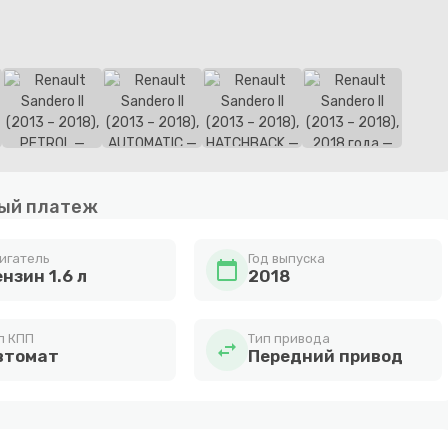
ый платеж
игатель
Год выпуска
calendar_today
нзин 1.6 л
2018
п КПП
Тип привода
swap_horiz
втомат
Передний привод