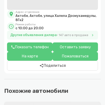
Адрес отделения
location_on
Актобе, Актобе, улица Халела Досмухамедулы,
8Гк2
Режим работы
schedule
с 10:00 до 20:00
Другие объявления дилера
chevron_right
147 авто в продаже
Показать телефон
Оставить заявку
phone
На карте
Пожаловаться
Поделиться
share
Похожие автомобили