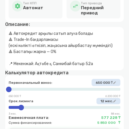
Тип КПП
Тип привода
settings
swap_horiz
Автомат
Передний
привод
Описание:
🔺 Автокредит арқылы сатып алуға болады
🔺 Trade-In бағдарламасы
(ескі көлікті өткізіп, жаңасына айырбастау мүмкіндігі)
🔺 Бастапқы жарна — 0%
📍 Мекенжай: Ақтөбе қ. Санкибай батыр 52а
Калькулятор автокредита
Первоначальный взнос:
650 000 ₸
edit
650 000 ₸
6 200 000 ₸
Срок лизинга
12 мес.
edit
3 мес.
84 мес.
Ежемесячная плата:
577 228 ₸
Сумма финансированиия:
5 850 000 ₸