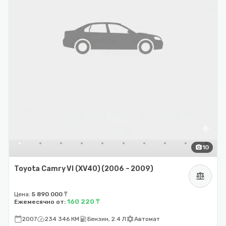
photo_camera
10
Toyota Camry VI (XV40) (2006 – 2009)
balance
Цена:
5 890 000 ₸
160 220 ₸
Ежемесячно от:
calendar_today
speed
local_gas_station
settings
2007
234 346 КМ
Бензин, 2.4 Л
Автомат