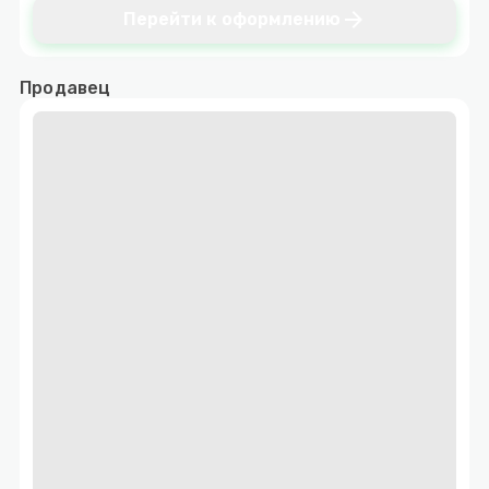
arrow_forward
Перейти к оформлению
Продавец