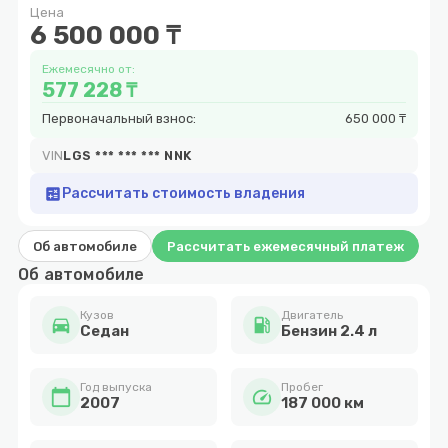
Цена
10
6 500 000 ₸
Ежемесячно от:
577 228 ₸
Первоначальный взнос:
650 000 ₸
VIN
LGS *** *** *** NNK
calculate
Рассчитать стоимость владения
Об автомобиле
Рассчитать ежемесячный платеж
Об автомобиле
Кузов
Двигатель
directions_car
local_gas_station
Cедан
Бензин 2.4 л
Год выпуска
Пробег
calendar_today
speed
2007
187 000 км