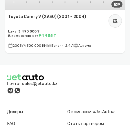
photo_camera
9
Toyota Camry V (XV30) (2001 – 2004)
balance
Цена:
3 490 000 ₸
94 935 ₸
Ежемесячно от:
calendar_today
speed
local_gas_station
settings
2003
300 000 КМ
Бензин, 2.4 Л
Автомат
Почта:
sales@jetauto.kz
Дилеры
О компании «JetAuto»
FAQ
Стать партнером