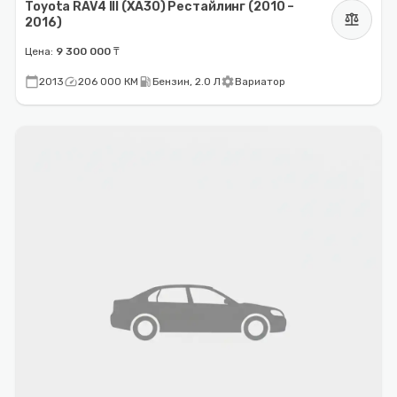
Toyota RAV4 III (XA30) Рестайлинг (2010 –
balance
2016)
Цена:
9 300 000 ₸
calendar_today
speed
local_gas_station
settings
2013
206 000 КМ
Бензин, 2.0 Л
Вариатор