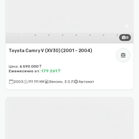
photo_camera
8
Toyota Camry V (XV30) (2001 – 2004)
balance
Цена:
6 590 000 ₸
179 261 ₸
Ежемесячно от:
calendar_today
speed
local_gas_station
settings
2003
111 111 КМ
Бензин, 3.0 Л
Автомат