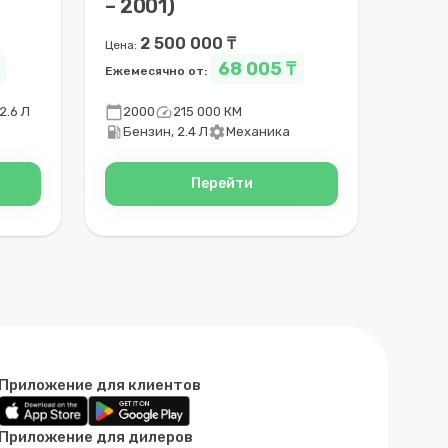
– 2001)
2 500 000 ₸
Цена:
68 005 ₸
Ежемесячно от:
calendar_today
speed
2.6 Л
2000
215 000 КМ
local_gas_station
settings
Бензин, 2.4 Л
Механика
Перейти
Приложение для клиентов
Приложение для дилеров