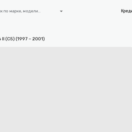
arrow_drop_down
Кред
к по марке, модели...
 II (C5) (1997 – 2001)