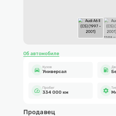
Item
1
Об автомобиле
of
4
Кузов
Дв
directions_car
local_gas_station
Универсал
Бе
Пробег
Ти
speed
settings
334 000 км
М
Продавец