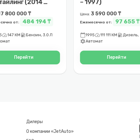
тайлинг (2014 –
– 1997)
8)
17 800 000 ₸
3 590 000 ₸
Цена:
484 194 ₸
97 655 ₸
сячно от:
Ежемесячно от:
speed
local_gas_station
calendar_today
speed
local_gas_station
5
147 КМ
Бензин, 3.0 Л
1995
111 111 КМ
Дизель, 
settings
томат
Автомат
Перейти
Перейти
Дилеры
О компании «JetAuto»