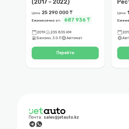
(2017 – 2022)
Рес
201
25 290 000 ₸
Цена:
Цена:
687 936 ₸
Ежемесячно от:
Ежеме
calendar_today
speed
calendar_today
2019
235 835 КМ
201
local_gas_station
settings
settings
Бензин, 3.0 Л
Автомат
Ав
Перейти
Почта:
sales@jetauto.kz