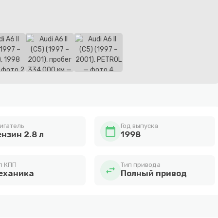
игатель
Год выпуска
calendar_today
нзин 2.8 л
1998
п КПП
Тип привода
swap_horiz
еханика
Полный привод