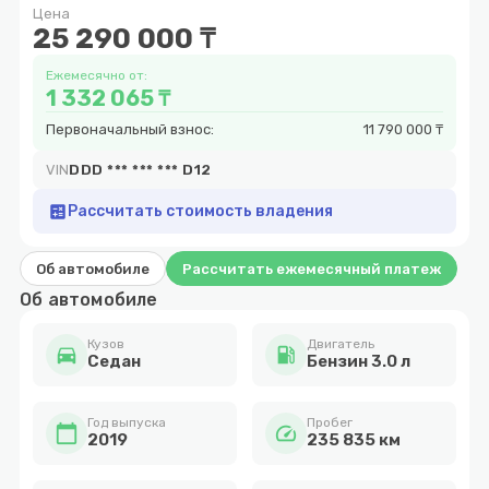
Цена
20
25 290 000 ₸
Ежемесячно от:
1 332 065 ₸
Первоначальный взнос:
11 790 000 ₸
VIN
DDD *** *** *** D12
calculate
Рассчитать стоимость владения
Об автомобиле
Рассчитать ежемесячный платеж
Об автомобиле
Кузов
Двигатель
directions_car
local_gas_station
Cедан
Бензин 3.0 л
Год выпуска
Пробег
calendar_today
speed
2019
235 835 км