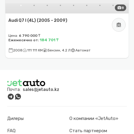
photo_camera
8
Audi Q7 I (4L) (2005 – 2009)
balance
Цена:
6 790 000 ₸
184 701 ₸
Ежемесячно от:
calendar_today
speed
local_gas_station
settings
2008
111 111 КМ
Бензин, 4.2 Л
Автомат
Почта:
sales@jetauto.kz
Дилеры
О компании «JetAuto»
FAQ
Стать партнером