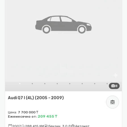
photo_camera
8
Audi Q7 I (4L) (2005 – 2009)
balance
Цена:
7 700 000 ₸
209 455 ₸
Ежемесячно от:
calendar_today
speed
local_gas_station
settings
2007
288 415 КМ
Бензин, 3.0 Л
Автомат