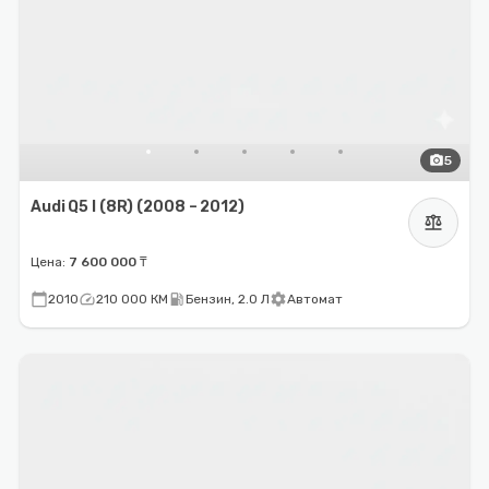
photo_camera
5
Audi Q5 I (8R) (2008 – 2012)
balance
Цена:
7 600 000 ₸
calendar_today
speed
local_gas_station
settings
2010
210 000 КМ
Бензин, 2.0 Л
Автомат