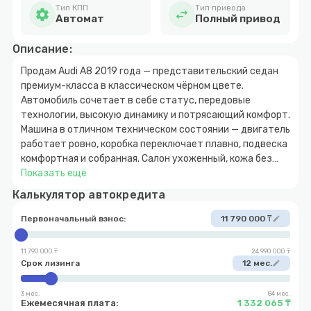
Тип КПП
Тип привода
settings
swap_horiz
Автомат
Полный привод
Описание:
Продам Audi A8 2019 года — представительский седан
премиум-класса в классическом чёрном цвете.
Автомобиль сочетает в себе статус, передовые
технологии, высокую динамику и потрясающий комфорт.
Машина в отличном техническом состоянии — двигатель
работает ровно, коробка переключает плавно, подвеска
комфортная и собранная. Салон ухоженный, кожа без
критичных следов износа, все электронные системы и
Показать ещё
ассистенты функционируют корректно.
Калькулятор автокредита
Большие регламентные работы выполнены вовремя,
автомобиль не требует вложений и полностью готов к
Первоначальный взнос:
11 790 000 ₸
edit
эксплуатации.
11 790 000 ₸
24 990 000 ₸
Автомобиль принят по программе Trade-in
Срок лизинга
12 мес.
edit
Trade-in для автомобилей с пробегом:
* Вы можете сдать свой старый автомобиль и купить
3 мес.
84 мес.
Ежемесячная плата:
1 332 065 ₸
понравившийся с минимальной доплатой. Доплачиваете