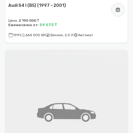
Audi S4 I (B5) (1997 – 2001)
balance
Цена:
2 190 000 ₸
59 573 ₸
Ежемесячно от:
calendar_today
speed
local_gas_station
settings
1991
664 000 КМ
Бензин, 2.0 Л
Автомат