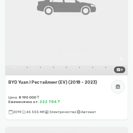
photo_camera
9
BYD Yuan I Рестайлинг (EV) (2018 – 2023)
balance
Цена:
8 190 000 ₸
222 784 ₸
Ежемесячно от:
calendar_today
speed
local_gas_station
settings
2019
45 555 КМ
Электричество
Автомат