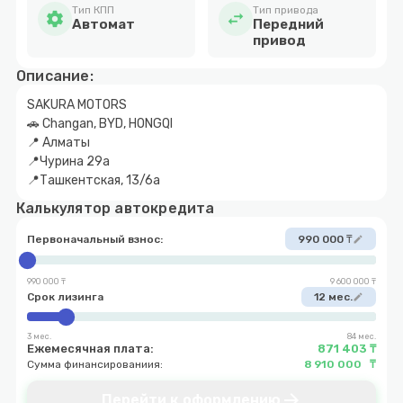
Тип КПП
Тип привода
settings
swap_horiz
Автомат
Передний
привод
Описание:
SAKURA MOTORS
🚗 Changan, BYD, HONGQI
📍 Алматы
📍Чурина 29а
📍Ташкентская, 13/6а
Калькулятор автокредита
Первоначальный взнос:
990 000 ₸
edit
990 000 ₸
9 600 000 ₸
Срок лизинга
12 мес.
edit
3 мес.
84 мес.
Ежемесячная плата:
871 403 ₸
Сумма финансированиия:
8 910 000 ₸
arrow_forward
Перейти к оформлению