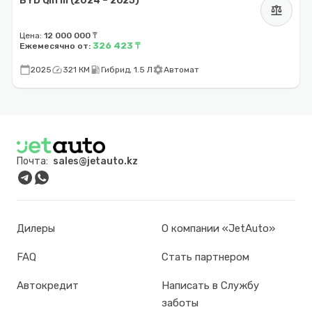
BYD Qin III (2024 – 2025)
balance
Цена:
12 000 000 ₸
326 423 ₸
Ежемесячно от:
calendar_today
speed
local_gas_station
settings
2025
321 КМ
Гибрид, 1.5 Л
Автомат
Почта:
sales@jetauto.kz
Дилеры
О компании «JetAuto»
FAQ
Стать партнером
Автокредит
Написать в Службу
заботы