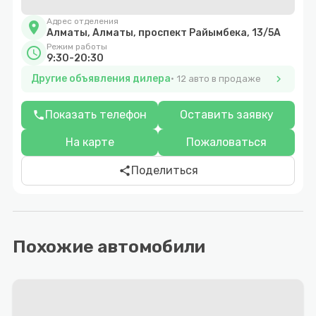
Адрес отделения
location_on
Алматы, Алматы, проспект Райымбека, 13/5А
Режим работы
schedule
9:30-20:30
Другие объявления дилера
chevron_right
12 авто в продаже
Показать телефон
Оставить заявку
phone
На карте
Пожаловаться
Поделиться
share
Похожие автомобили