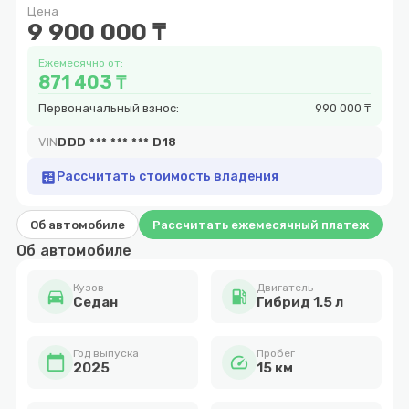
Цена
10
9 900 000 ₸
Ежемесячно от:
871 403 ₸
Первоначальный взнос:
990 000 ₸
VIN
DDD *** *** *** D18
calculate
Рассчитать стоимость владения
Об автомобиле
Рассчитать ежемесячный платеж
Об автомобиле
Кузов
Двигатель
directions_car
local_gas_station
Cедан
Гибрид 1.5 л
Год выпуска
Пробег
calendar_today
speed
2025
15 км