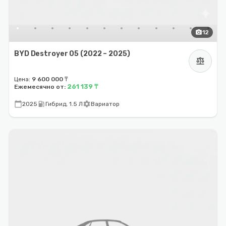
photo_camera
12
BYD Destroyer 05 (2022 – 2025)
balance
Цена:
9 600 000 ₸
261 139 ₸
Ежемесячно от:
calendar_today
local_gas_station
settings
2025
Гибрид, 1.5 Л
Вариатор