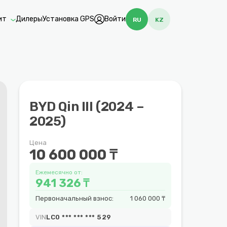
ит
Дилеры
Установка GPS
Войти
RU
KZ
BYD Qin III (2024 –
2025)
Цена
10 600 000 ₸
Ежемесячно от:
941 326 ₸
Первоначальный взнос:
1 060 000 ₸
VIN
LC0 *** *** *** 529