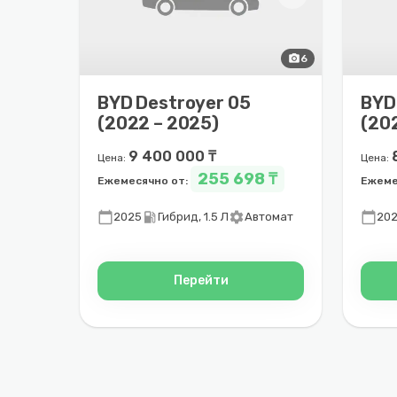
photo_camera
6
BYD Destroyer 05
BYD
(2022 – 2025)
(20
9 400 000 ₸
Цена:
Цена:
255 698 ₸
Ежемесячно от:
Ежеме
calendar_today
local_gas_station
settings
calendar_today
2025
Гибрид, 1.5 Л
Автомат
20
Перейти