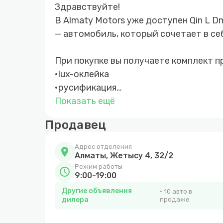
Здравствуйте!
В Almaty Motors уже доступен Qin L D
— автомобиль, который сочетает в се
При покупке вы получаете комплект п
•lux-оклейка
•русификация
•полики
Показать ещё
•полный бак
Продавец
•гарантия
•0 ТО
Адрес отделения
location_on
Алматы, Жетысу 4, 32/2
Авто в наличии и готово к выдаче в 
Режим работы
schedule
9:00-19:00
экономии: запас хода до 2200 км, расх
Другие объявления
10 авто в
л + 218 л.с.
дилера
продаже
Любой удобный формат оплаты: