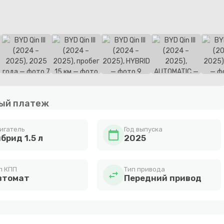
ый платеж
игатель
Год выпуска
calendar_today
брид 1.5 л
2025
п КПП
Тип привода
swap_horiz
втомат
Передний привод