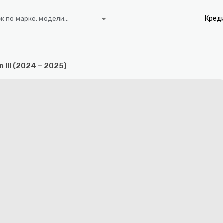
arrow_drop_down
Кред
к по марке, модели...
n III (2024 – 2025)