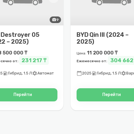
photo_camera
9
 Destroyer 05
BYD Qin III (2024 –
22 – 2025)
2025)
8 500 000 ₸
11 200 000 ₸
Цена:
231 217 ₸
304 662
сячно от:
Ежемесячно от:
local_gas_station
settings
calendar_today
local_gas_station
settings
25
Гибрид, 1.5 Л
Автомат
2025
Гибрид, 1.5 Л
Вар
Перейти
Перейти