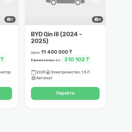
photo_camera
3
photo_camera
8
BYD Qin III (2024 –
2025)
11 400 000 ₸
Цена:
 ₸
310 102 ₸
Ежемесячно от:
calendar_today
local_gas_station
иатор
2025
Электричество, 1.5 Л
settings
Автомат
Перейти