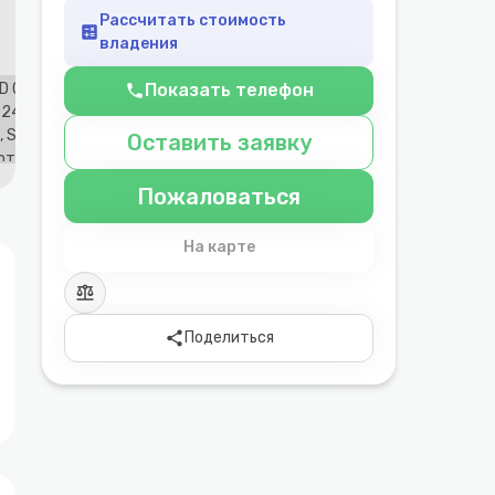
Рассчитать стоимость
calculate
владения
Показать телефон
phone
Оставить заявку
Пожаловаться
На карте
balance
share
Поделиться