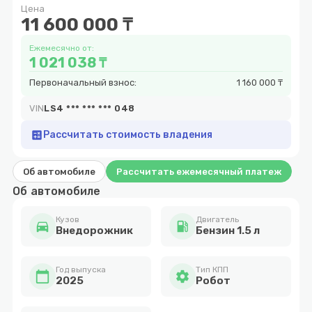
Цена
11
11 600 000 ₸
Ежемесячно от:
1 021 038 ₸
Первоначальный взнос:
1 160 000 ₸
VIN
LS4 *** *** *** 048
calculate
Рассчитать стоимость владения
Об автомобиле
Рассчитать ежемесячный платеж
Об автомобиле
Кузов
Двигатель
directions_car
local_gas_station
Внедорожник
Бензин 1.5 л
Год выпуска
Тип КПП
calendar_today
settings
2025
Робот