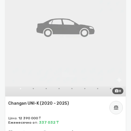
photo_camera
8
Changan UNI-K (2020 – 2025)
balance
Цена:
12 390 000 ₸
337 032 ₸
Ежемесячно от: