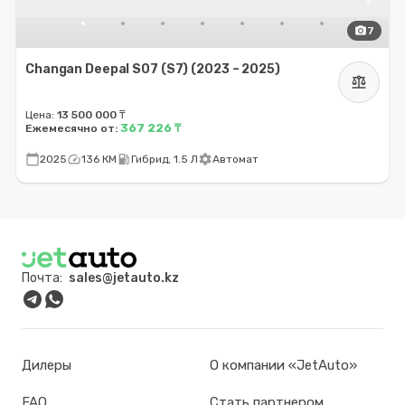
photo_camera
7
Changan Deepal S07 (S7) (2023 – 2025)
balance
Цена:
13 500 000 ₸
367 226 ₸
Ежемесячно от:
calendar_today
speed
local_gas_station
settings
2025
136 КМ
Гибрид, 1.5 Л
Автомат
Почта:
sales@jetauto.kz
Дилеры
О компании «JetAuto»
FAQ
Стать партнером