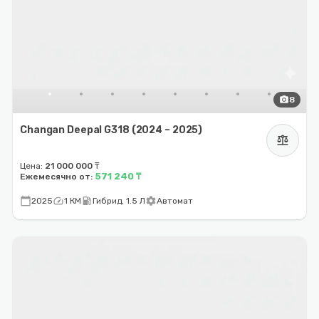
photo_camera
8
Changan Deepal G318 (2024 – 2025)
balance
Цена:
21 000 000 ₸
571 240 ₸
Ежемесячно от:
calendar_today
speed
local_gas_station
settings
2025
1 КМ
Гибрид, 1.5 Л
Автомат