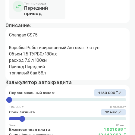
Тип привода
swap_horiz
Передний
привод
Описание:
Changan CS75
Коробка Роботизированный Автомат 7 ступ
Объем 1,5 ТУРБО/188л.с
расход 7,6 л 100км
Привод Передний
топливый бак 58л
Калькулятор автокредита
Первоначальный взнос:
1 160 000 ₸
edit
1 160 000 ₸
11 300 000 ₸
Срок лизинга
12 мес.
edit
3 мес.
84 мес.
Ежемесячная плата:
1 021 038 ₸
Сумма финансированиия:
10 440 000 ₸