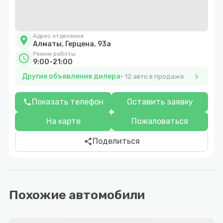
Адрес отделения
location_on
Алматы, Герцена, 93а
Режим работы
schedule
9:00-21:00
Другие объявления дилера
chevron_right
12 авто в продаже
Показать телефон
Оставить заявку
phone
На карте
Пожаловаться
Поделиться
share
Похожие автомобили