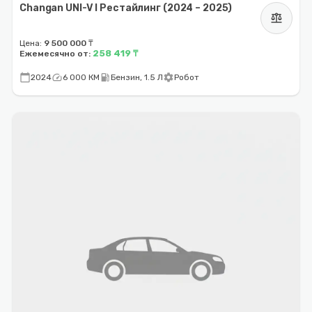
Changan UNI-V I Рестайлинг (2024 – 2025)
balance
Цена:
9 500 000 ₸
258 419 ₸
Ежемесячно от:
calendar_today
speed
local_gas_station
settings
2024
6 000 КМ
Бензин, 1.5 Л
Робот