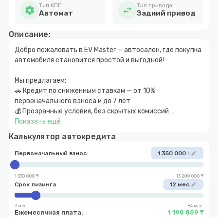
Тип КПП
Тип привода
settings
swap_horiz
Автомат
Задний привод
Описание:
Добро пожаловать в EV Master — автосалон, где покупка
автомобиля становится простой и выгодной!
Мы предлагаем:
🚗 Кредит по сниженным ставкам — от 10%
первоначального взноса и до 7 лет
💰 Прозрачные условия, без скрытых комиссий
📍 Удобное расположение — г. Алматы, пр. Суюнбая, 76
Показать ещё
Калькулятор автокредита
В наличии десятки моделей Changan, Deepal и других
брендов, готовых к выдаче уже сегодня.
Первоначальный взнос:
1 350 000 ₸
edit
EV Master — ваш путь к новому автомобилю начинается
1 350 000 ₸
13 200 000 ₸
здесь.
Срок лизинга
12 мес.
edit
3 мес.
84 мес.
Ежемесячная плата:
1 198 859 ₸