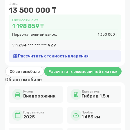
Цена
7
13 500 000 ₸
Ежемесячно от:
1 198 859 ₸
Первоначальный взнос:
1 350 000 ₸
VIN
ZS4 *** *** *** VZV
calculate
Рассчитать стоимость владения
Об автомобиле
Рассчитать ежемесячный платеж
Об автомобиле
Кузов
Двигатель
directions_car
local_gas_station
Внедорожник
Гибрид 1.5 л
Год выпуска
Пробег
calendar_today
speed
2025
1 483 км