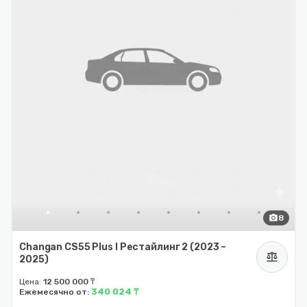
photo_camera
8
Changan CS55 Plus I Рестайлинг 2 (2023 –
balance
2025)
Цена:
12 500 000 ₸
340 024 ₸
Ежемесячно от: