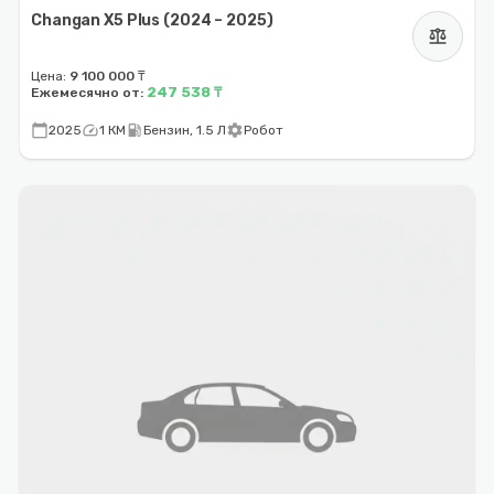
Changan X5 Plus (2024 – 2025)
balance
Цена:
9 100 000 ₸
247 538 ₸
Ежемесячно от:
calendar_today
speed
local_gas_station
settings
2025
1 КМ
Бензин, 1.5 Л
Робот