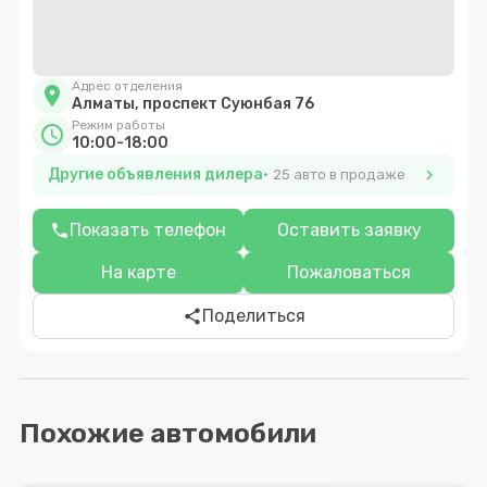
Адрес отделения
location_on
Алматы, проспект Суюнбая 76
Режим работы
schedule
10:00-18:00
Другие объявления дилера
chevron_right
25 авто в продаже
Показать телефон
Оставить заявку
phone
На карте
Пожаловаться
Поделиться
share
Похожие автомобили