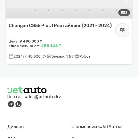
photo_camera
8
Changan CS55 Plus I Рестайлинг (2021 – 2024)
balance
Цена:
9 490 000 ₸
258 146 ₸
Ежемесячно от:
calendar_today
speed
local_gas_station
settings
2024
48 600 КМ
Бензин, 1.5 Л
Робот
Почта:
sales@jetauto.kz
Дилеры
О компании «JetAuto»