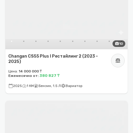
photo_camera
10
Changan CS55 Plus I Рестайлинг 2 (2023 –
balance
2025)
Цена:
14 000 000 ₸
380 827 ₸
Ежемесячно от:
calendar_today
speed
local_gas_station
settings
2025
1 КМ
Бензин, 1.5 Л
Вариатор