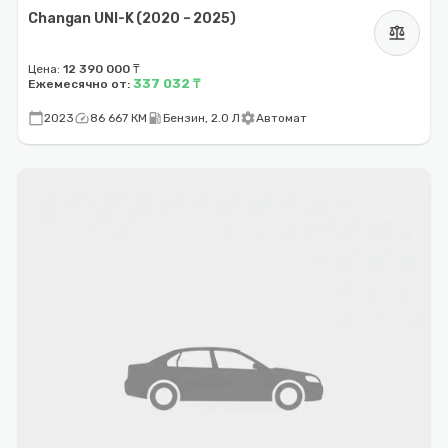
Changan UNI-K (2020 – 2025)
balance
Цена:
12 390 000 ₸
337 032 ₸
Ежемесячно от:
calendar_today
speed
local_gas_station
settings
2023
86 667 КМ
Бензин, 2.0 Л
Автомат