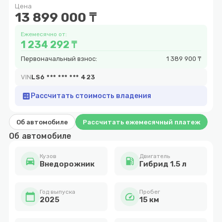
Цена
20
13 899 000 ₸
Ежемесячно от:
1 234 292 ₸
Первоначальный взнос:
1 389 900 ₸
VIN
LS6 *** *** *** 423
calculate
Рассчитать стоимость владения
Об автомобиле
Рассчитать ежемесячный платеж
Об автомобиле
Кузов
Двигатель
directions_car
local_gas_station
Внедорожник
Гибрид 1.5 л
Год выпуска
Пробег
calendar_today
speed
2025
15 км