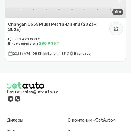
photo_camera
8
Changan CS55 Plus I Рестайлинг 2 (2023 –
balance
2025)
Цена:
8 490 000 ₸
230 945 ₸
Ежемесячно от:
calendar_today
speed
local_gas_station
settings
2023
76 198 КМ
Бензин, 1.5 Л
Вариатор
Почта:
sales@jetauto.kz
Дилеры
О компании «JetAuto»