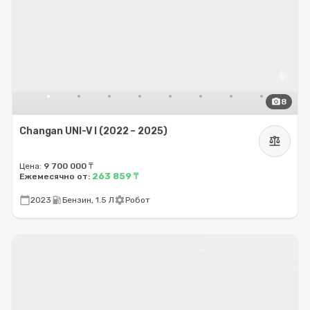
photo_camera
8
Changan UNI-V I (2022 – 2025)
balance
Цена:
9 700 000 ₸
263 859 ₸
Ежемесячно от:
calendar_today
local_gas_station
settings
2023
Бензин, 1.5 Л
Робот