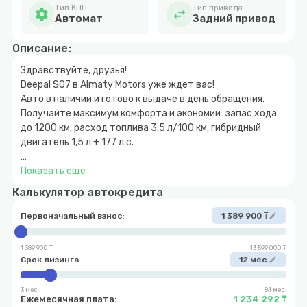
Тип КПП
Тип привода
settings
swap_horiz
Автомат
Задний привод
Описание:
Здравствуйте, друзья!
Deepal S07 в Almaty Motors уже ждет вас!
Авто в наличии и готово к выдаче в день обращения.
Получайте максимум комфорта и экономии: запас хода
до 1200 км, расход топлива 3,5 л/100 км, гибридный
двигатель 1,5 л + 177 л.с.
🎁 Подарки при покупке:
Показать ещё
•lux-оклейка
Калькулятор автокредита
•русификация
•полики
Первоначальный взнос:
1 389 900 ₸
edit
•полный бак
•гарантия
1 389 900 ₸
13 599 000 ₸
•0 ТО
Срок лизинга
12 мес.
edit
💳 Оплата любым удобным способом:
3 мес.
84 мес.
Ежемесячная плата:
1 234 292 ₸
• Кредит без первоначального взноса