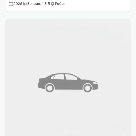
calendar_today
local_gas_station
settings
2025
Бензин, 1.5 Л
Робот