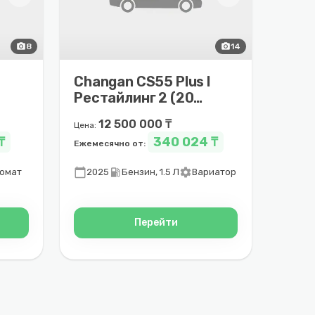
photo_camera
8
photo_camera
14
Changan CS55 Plus I
Рестайлинг 2 (2023
– 2025)
12 500 000 ₸
Цена:
₸
340 024 ₸
Ежемесячно от:
calendar_today
local_gas_station
settings
омат
2025
Бензин, 1.5 Л
Вариатор
Перейти