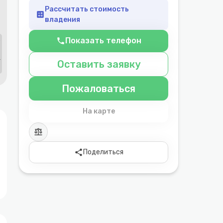
Рассчитать стоимость
calculate
владения
Показать телефон
phone
Оставить заявку
Пожаловаться
На карте
balance
share
Поделиться