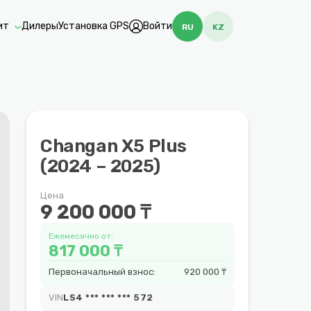
ит
Дилеры
Установка GPS
Войти
RU
KZ
Changan X5 Plus
(2024 – 2025)
Цена
9 200 000 ₸
Ежемесячно от:
817 000 ₸
Первоначальный взнос:
920 000 ₸
VIN
LS4 *** *** *** 572