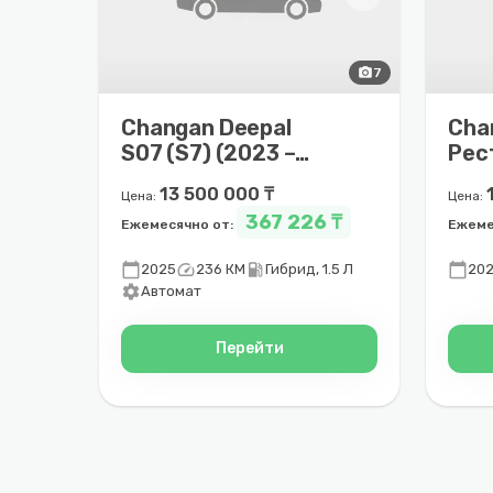
photo_camera
7
Changan Deepal
Cha
S07 (S7) (2023 –
Рес
2025)
– 2
13 500 000 ₸
Цена:
Цена:
367 226 ₸
Ежемесячно от:
Ежеме
calendar_today
speed
local_gas_station
calendar_today
2025
236 КМ
Гибрид, 1.5 Л
20
settings
Автомат
Перейти