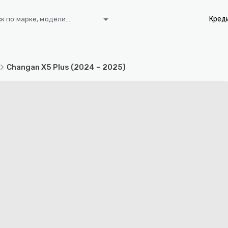
arrow_drop_down
Кред
к по марке, модели...
Changan X5 Plus (2024 – 2025)