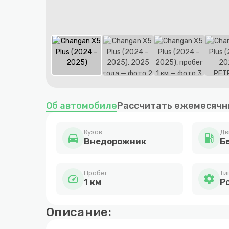
Item
1
Об автомобиле
Рассчитать ежемесячн
of
8
Кузов
Дв
directions_car
local_gas_station
Внедорожник
Бе
Пробег
Ти
speed
settings
1 км
Р
Описание: