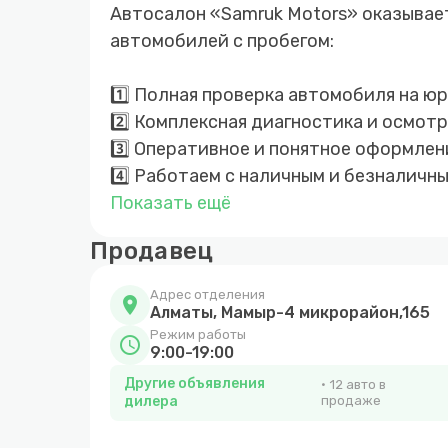
Автосалон «Samruk Motors» оказывает
автомобилей с пробегом:
1️⃣ Полная проверка автомобиля на 
2️⃣ Комплексная диагностика и осмот
3️⃣ Оперативное и понятное оформлен
4️⃣ Работаем с наличным и безналичн
5️⃣ Автокредитование с минимальным
Показать ещё
6️⃣ Trade-in — обмен автомобиля с в
Продавец
7️⃣ Срочный выкуп автомобилей по ры
Адрес отделения
location_on
Алматы, Мамыр-4 микрорайон,165
Режим работы
schedule
9:00-19:00
Другие объявления
12 авто в
дилера
продаже