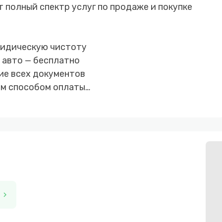
 полный спектр услуг по продаже и покупке
юридическую чистоту
р авто — бесплатно
ие всех документов
ым способом оплаты
 первоначальным взносом от 10%
озможностью доплаты с любой стороны
ночной цене
chevron_right