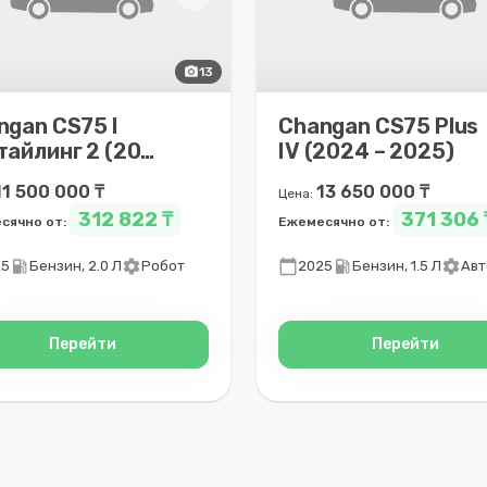
photo_camera
13
ngan CS75 I
Changan CS75 Plus
тайлинг 2 (2021
IV (2024 – 2025)
025)
11 500 000 ₸
13 650 000 ₸
Цена:
312 822 ₸
371 306 
сячно от:
Ежемесячно от:
local_gas_station
settings
calendar_today
local_gas_station
settings
25
Бензин, 2.0 Л
Робот
2025
Бензин, 1.5 Л
Авт
Перейти
Перейти