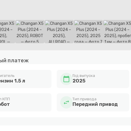
ый платеж
игатель
Год выпуска
calendar_today
нзин 1.5 л
2025
п КПП
Тип привода
swap_horiz
обот
Передний привод