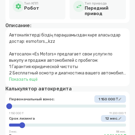
Тип КПП
Тип привода
settings
swap_horiz
Робот
Передний
привод
Описание:
Автокөліктерді біздің парақшамыздан көре аласыздар
достар: esmotors_kzz
Автосалон «Es Motors» предлагает свои услуги по
выкупу и продаже автомобилей с пробегом:
1 Гарантия юридической чистоты
2 Бесплатный осмотр и диагностика вашего автомобиля
3 Быстрое и прозрачное оформление
Показать ещё
4 Покупка автомобиля за наличный и безналичный
Калькулятор автокредита
расчет
5 Возможность покупки авто в кредит с
Первоначальный взнос:
1 150 000 ₸
edit
первоначальным взносом от 10%
6 Обмен автомобиля с доплатой в обе стороны
1 150 000 ₸
11 200 000 ₸
7 Выкуп вашего автомобиля
Срок лизинга
12 мес.
edit
3 мес.
84 мес.