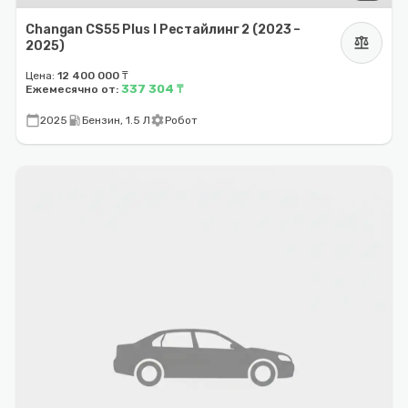
Changan CS55 Plus I Рестайлинг 2 (2023 –
balance
2025)
Цена:
12 400 000 ₸
337 304 ₸
Ежемесячно от:
calendar_today
local_gas_station
settings
2025
Бензин, 1.5 Л
Робот