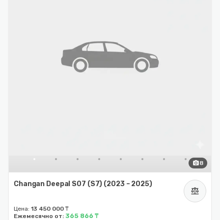
photo_camera
8
Changan Deepal S07 (S7) (2023 – 2025)
balance
Цена:
13 450 000 ₸
365 866 ₸
Ежемесячно от: