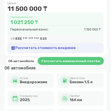
Цена
9
11 500 000 ₸
Ежемесячно от:
1 021 250 ₸
Первоначальный взнос:
1 150 000 ₸
VIN
EEE *** *** *** 023
calculate
Рассчитать стоимость владения
Об автомобиле
Рассчитать ежемесячный платеж
Об автомобиле
Кузов
Двигатель
directions_car
local_gas_station
Внедорожник
Бензин 1.5 л
Год выпуска
Пробег
calendar_today
speed
2025
166 км