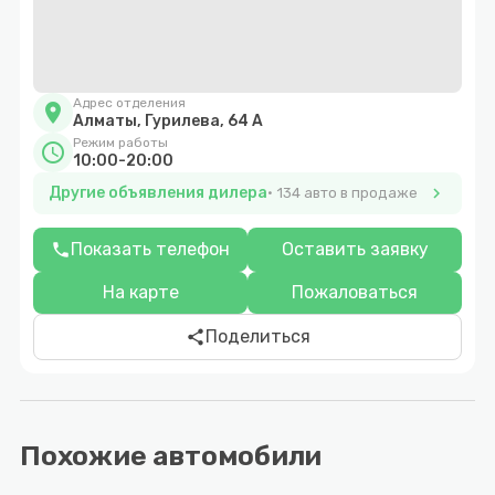
Адрес отделения
location_on
Алматы, Гурилева, 64 А
Режим работы
schedule
10:00-20:00
Другие объявления дилера
chevron_right
134 авто в продаже
Показать телефон
Оставить заявку
phone
На карте
Пожаловаться
Поделиться
share
Похожие автомобили