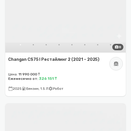
photo_camera
8
Changan CS75 I Рестайлинг 2 (2021 – 2025)
balance
Цена:
11 990 000 ₸
326 151 ₸
Ежемесячно от:
calendar_today
local_gas_station
settings
2025
Бензин, 1.5 Л
Робот