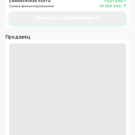
Ежемесячная плата:
1 021 250 ₸
Сумма финансированиия:
10 350 000 ₸
arrow_forward
Перейти к оформлению
Продавец