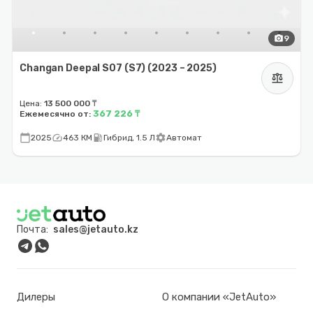
photo_camera
9
Changan Deepal S07 (S7) (2023 – 2025)
balance
Цена:
13 500 000 ₸
367 226 ₸
Ежемесячно от:
calendar_today
speed
local_gas_station
settings
2025
463 КМ
Гибрид, 1.5 Л
Автомат
Почта:
sales@jetauto.kz
Дилеры
О компании «JetAuto»