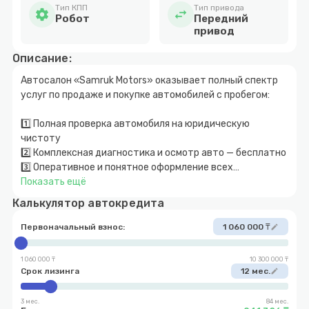
Тип КПП
Тип привода
settings
swap_horiz
Робот
Передний
привод
Описание:
Автосалон «Samruk Motors» оказывает полный спектр
услуг по продаже и покупке автомобилей с пробегом:
1️⃣ Полная проверка автомобиля на юридическую
чистоту
2️⃣ Комплексная диагностика и осмотр авто — бесплатно
3️⃣ Оперативное и понятное оформление всех
документов
Показать ещё
4️⃣ Работаем с наличным и безналичным способом
Калькулятор автокредита
оплаты
5️⃣ Автокредитование с минимальным первоначальным
Первоначальный взнос:
1 060 000 ₸
edit
взносом от 10%
6️⃣ Trade-in — обмен автомобиля с возможностью
1 060 000 ₸
10 300 000 ₸
доплаты с любой стороны
Срок лизинга
12 мес.
edit
7️⃣ Срочный выкуп автомобилей по рыночной цене
3 мес.
84 мес.