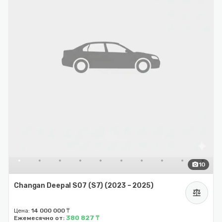
photo_camera
10
Changan Deepal S07 (S7) (2023 – 2025)
balance
Цена:
14 000 000 ₸
380 827 ₸
Ежемесячно от: