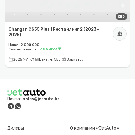
photo_camera
9
Changan CS55 Plus I Рестайлинг 2 (2023 –
balance
2025)
Цена:
12 000 000 ₸
326 423 ₸
Ежемесячно от:
calendar_today
speed
local_gas_station
settings
2025
1 КМ
Бензин, 1.5 Л
Вариатор
Почта:
sales@jetauto.kz
Дилеры
О компании «JetAuto»