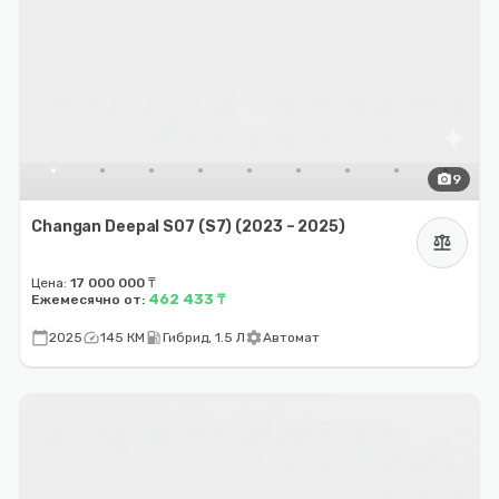
photo_camera
9
Changan Deepal S07 (S7) (2023 – 2025)
balance
Цена:
17 000 000 ₸
462 433 ₸
Ежемесячно от:
calendar_today
speed
local_gas_station
settings
2025
145 КМ
Гибрид, 1.5 Л
Автомат