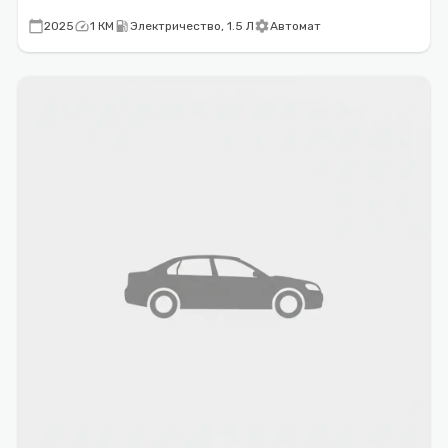
calendar_today
speed
local_gas_station
settings
2025
1 КМ
Электричество, 1.5 Л
Автомат