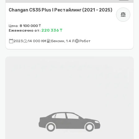
Changan CS35 Plus I Рестайлинг (2021 – 2025)
balance
Цена:
8 100 000 ₸
220 336 ₸
Ежемесячно от:
calendar_today
speed
local_gas_station
settings
2023
14 000 КМ
Бензин, 1.4 Л
Робот