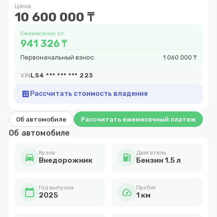
Цена
9
10 600 000 ₸
Ежемесячно от:
941 326 ₸
Первоначальный взнос:
1 060 000 ₸
VIN
LS4 *** *** *** 223
calculate
Рассчитать стоимость владения
Об автомобиле
Рассчитать ежемесячный платеж
Об автомобиле
Кузов
Двигатель
directions_car
local_gas_station
Внедорожник
Бензин 1.5 л
Год выпуска
Пробег
calendar_today
speed
2025
1 км