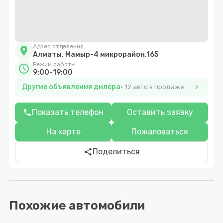
Адрес отделения
location_on
Алматы, Мамыр-4 микрорайон,165
Режим работы
schedule
9:00-19:00
Другие объявления дилера
chevron_right
12 авто в продаже
Показать телефон
Оставить заявку
phone
На карте
Пожаловаться
Поделиться
share
Похожие автомобили