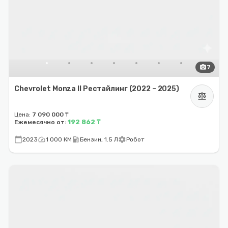
photo_camera
7
Chevrolet Monza II Рестайлинг (2022 – 2025)
balance
Цена:
7 090 000 ₸
192 862 ₸
Ежемесячно от:
calendar_today
speed
local_gas_station
settings
2023
1 000 КМ
Бензин, 1.5 Л
Робот