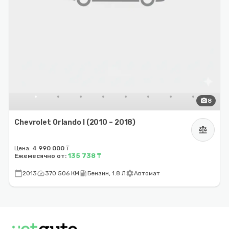
photo_camera
8
Chevrolet Orlando I (2010 – 2018)
balance
Цена:
4 990 000 ₸
135 738 ₸
Ежемесячно от:
calendar_today
speed
local_gas_station
settings
2013
370 506 КМ
Бензин, 1.8 Л
Автомат