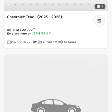
photo_camera
14
Chevrolet Trax II (2023 – 2025)
balance
Цена:
12 300 000 ₸
334 584 ₸
Ежемесячно от:
calendar_today
speed
local_gas_station
settings
2023
20 798 КМ
Бензин, 1.2 Л
Автомат