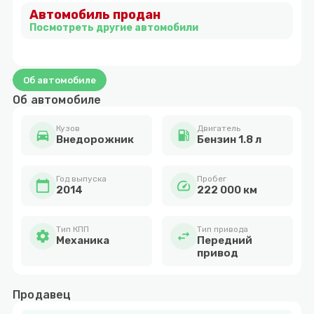
Автомобиль продан
2
Посмотреть другие автомобили
Об автомобиле
Об автомобиле
Кузов
Двигатель
directions_car
local_gas_station
Внедорожник
Бензин 1.8 л
Год выпуска
Пробег
calendar_today
speed
2014
222 000 км
Тип КПП
Тип привода
settings
swap_horiz
Механика
Передний
привод
Продавец