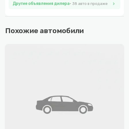
Другие объявления дилера
chevron_right
38 авто в продаже
Похожие автомобили