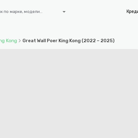
arrow_drop_down
Кред
к по марке, модели...
ing Kong
Great Wall Poer King Kong (2022 – 2025)