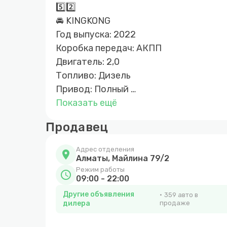
5️⃣2️⃣
🚘 KINGKONG
Год выпуска: 2022
Коробка передач: АКПП
Двигатель: 2,0
Топливо: Дизель
Привод: Полный
Растаможен в Казахстане: Да
Показать ещё
💸Первоначальный взнос: от 10% сто
Продавец
автомобиля
Адрес отделения
location_on
📍Ждем Вас по адресу: г. Алматы, Абы
Алматы, Майлина 79/2
Режим работы
schedule
09:00 - 22:00
☎️+7 747 095 25 81 Справочная
Другие объявления
359 авто в
дилера
продаже