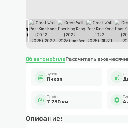
Item
1
Об автомобиле
Рассчитать ежемесячн
of
10
Кузов
Дв
directions_car
local_gas_station
Пикап
Д
Пробег
Ти
speed
settings
7 230 км
А
Описание: