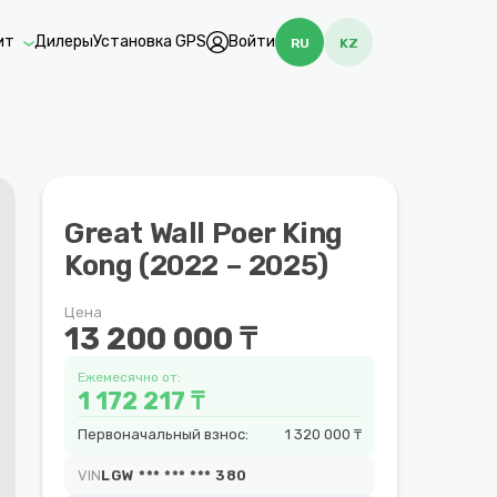
ит
Дилеры
Установка GPS
Войти
RU
KZ
Great Wall Poer King
Kong (2022 – 2025)
Цена
13 200 000 ₸
Ежемесячно от:
1 172 217 ₸
Первоначальный взнос:
1 320 000 ₸
VIN
LGW *** *** *** 380