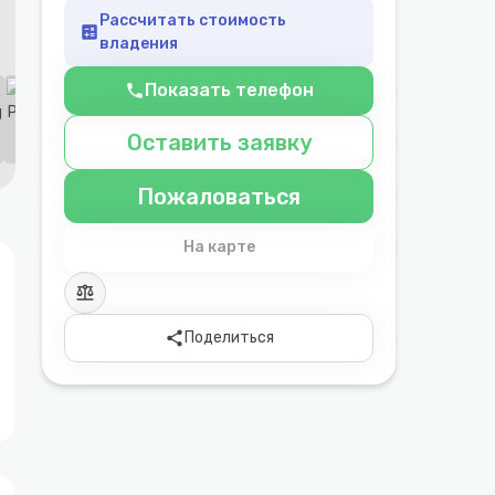
Рассчитать стоимость
calculate
владения
Показать телефон
phone
Оставить заявку
Пожаловаться
На карте
balance
share
Поделиться