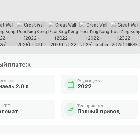
ый платеж
игатель
Год выпуска
calendar_today
изель 2.0 л
2022
п КПП
Тип привода
swap_horiz
втомат
Полный привод