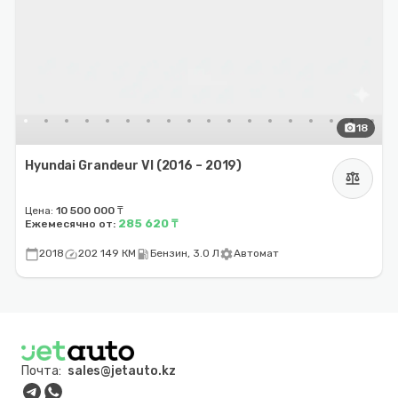
photo_camera
18
Hyundai Grandeur VI (2016 – 2019)
balance
Цена:
10 500 000 ₸
285 620 ₸
Ежемесячно от:
calendar_today
speed
local_gas_station
settings
2018
202 149 КМ
Бензин, 3.0 Л
Автомат
Почта:
sales@jetauto.kz