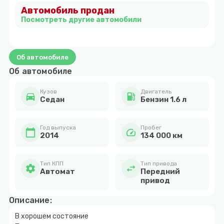
Автомобиль продан
2
Посмотреть другие автомобили
Об автомобиле
Об автомобиле
Кузов
Двигатель
directions_car
local_gas_station
Cедан
Бензин 1.6 л
Год выпуска
Пробег
calendar_today
speed
2014
134 000 км
Тип КПП
Тип привода
settings
swap_horiz
Автомат
Передний
привод
Описание:
В хорошем состояние