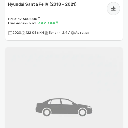
Hyundai Santa Fe IV (2018 – 2021)
balance
Цена:
12 600 000 ₸
342 744 ₸
Ежемесячно от:
calendar_today
speed
local_gas_station
settings
2020
122 056 КМ
Бензин, 2.4 Л
Автомат