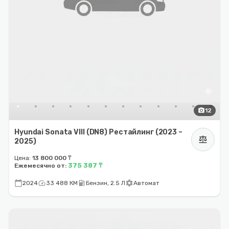
photo_camera
12
Hyundai Sonata VIII (DN8) Рестайлинг (2023 –
balance
2025)
Цена:
13 800 000 ₸
375 387 ₸
Ежемесячно от:
calendar_today
speed
local_gas_station
settings
2024
33 488 КМ
Бензин, 2.5 Л
Автомат