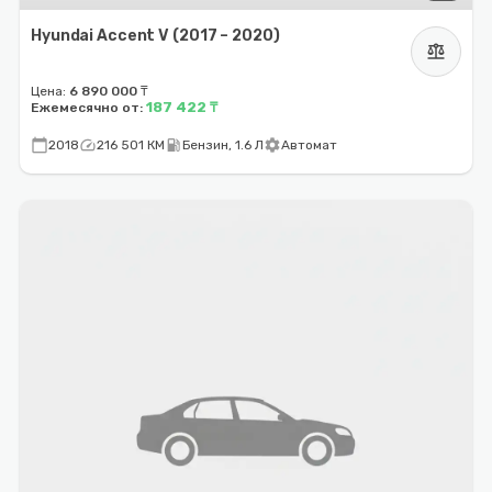
Hyundai Accent V (2017 – 2020)
balance
Цена:
6 890 000 ₸
187 422 ₸
Ежемесячно от:
calendar_today
speed
local_gas_station
settings
2018
216 501 КМ
Бензин, 1.6 Л
Автомат