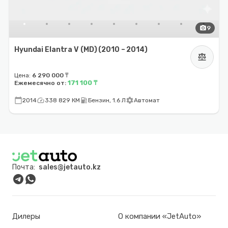
photo_camera
9
Hyundai Elantra V (MD) (2010 – 2014)
balance
Цена:
6 290 000 ₸
171 100 ₸
Ежемесячно от:
calendar_today
speed
local_gas_station
settings
2014
338 829 КМ
Бензин, 1.6 Л
Автомат
Почта:
sales@jetauto.kz
Дилеры
О компании «JetAuto»