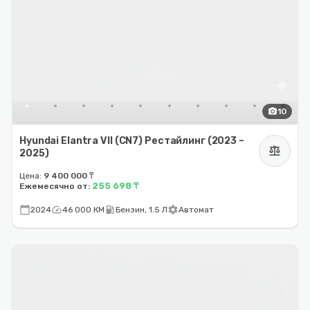
photo_camera
10
Hyundai Elantra VII (CN7) Рестайлинг (2023 –
balance
2025)
Цена:
9 400 000 ₸
255 698 ₸
Ежемесячно от:
calendar_today
speed
local_gas_station
settings
2024
46 000 КМ
Бензин, 1.5 Л
Автомат