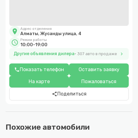
Адрес отделения
location_on
Алматы, Жусанды улица, 4
Режим работы
schedule
10:00-19:00
Другие объявления дилера
chevron_right
307 авто в продаже
Показать телефон
Оставить заявку
phone
На карте
Пожаловаться
Поделиться
share
Похожие автомобили