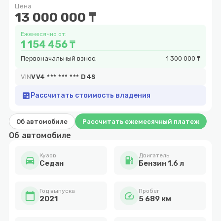
Цена
6
13 000 000 ₸
Ежемесячно от:
1 154 456 ₸
Первоначальный взнос:
1 300 000 ₸
VIN
VV4 *** *** *** D4S
calculate
Рассчитать стоимость владения
Об автомобиле
Рассчитать ежемесячный платеж
Об автомобиле
Кузов
Двигатель
directions_car
local_gas_station
Cедан
Бензин 1.6 л
Год выпуска
Пробег
calendar_today
speed
2021
5 689 км