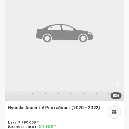
photo_camera
8
Hyundai Accent V Рестайлинг (2020 – 2022)
balance
Цена:
7 790 000 ₸
211 903 ₸
Ежемесячно от: