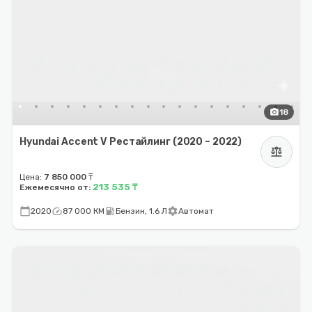
photo_camera
18
Hyundai Accent V Рестайлинг (2020 – 2022)
balance
Цена:
7 850 000 ₸
213 535 ₸
Ежемесячно от:
calendar_today
speed
local_gas_station
settings
2020
87 000 КМ
Бензин, 1.6 Л
Автомат