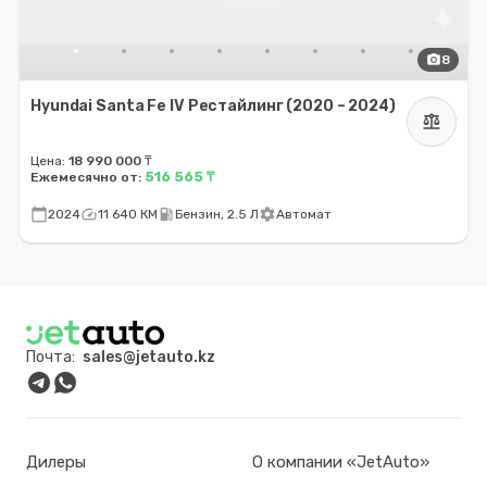
photo_camera
8
Hyundai Santa Fe IV Рестайлинг (2020 – 2024)
balance
Цена:
18 990 000 ₸
516 565 ₸
Ежемесячно от:
calendar_today
speed
local_gas_station
settings
2024
11 640 КМ
Бензин, 2.5 Л
Автомат
Почта:
sales@jetauto.kz
Дилеры
О компании «JetAuto»