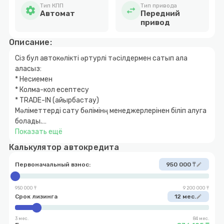
Тип КПП
Тип привода
settings
swap_horiz
Автомат
Передний
привод
Описание:
Сіз бул автокөлікті әртурлі тәсілдермен сатып ала
аласыз:
* Несиемен
* Колма-кол есептесу
* TRADE-IN (айырбастау)
Мәліметтерді сату бөлімінң менеджерлерінен біліп алуга
болады.
Показать ещё
Данный автомобиль Вы можете приобрести различными
Калькулятор автокредита
способами:
* Автокредит
Первоначальный взнос:
950 000 ₸
edit
* Наличный расчет
* TRADE-IN (обмен)
950 000 ₸
9 200 000 ₸
* Первоначальный взнос 10%
Срок лизинга
12 мес.
edit
3 мес.
84 мес.