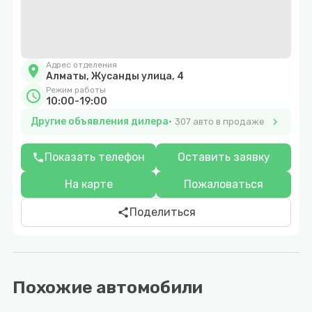
Адрес отделения
location_on
Алматы, Жусанды улица, 4
Режим работы
schedule
10:00-19:00
Другие объявления дилера
chevron_right
307 авто в продаже
Показать телефон
Оставить заявку
phone
На карте
Пожаловаться
Поделиться
share
Похожие автомобили