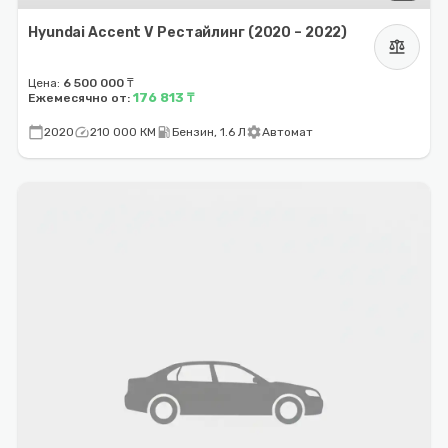
Hyundai Accent V Рестайлинг (2020 – 2022)
balance
Цена:
6 500 000 ₸
176 813 ₸
Ежемесячно от:
calendar_today
speed
local_gas_station
settings
2020
210 000 КМ
Бензин, 1.6 Л
Автомат