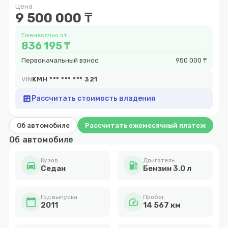
Цена
9
9 500 000 ₸
Ежемесячно от:
836 195 ₸
Первоначальный взнос:
950 000 ₸
VIN
KMH *** *** *** 321
calculate
Рассчитать стоимость владения
Об автомобиле
Рассчитать ежемесячный платеж
Об автомобиле
Кузов
Двигатель
directions_car
local_gas_station
Cедан
Бензин 3.0 л
Год выпуска
Пробег
calendar_today
speed
2011
14 567 км