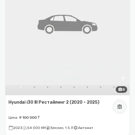
photo_camera
8
Hyundai i30 III Рестайлинг 2 (2020 – 2025)
balance
Цена:
9 100 000 ₸
calendar_today
speed
local_gas_station
settings
2023
54 000 КМ
Бензин, 1.5 Л
Автомат