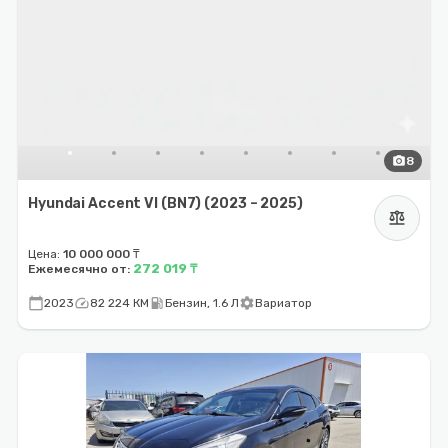
photo_camera
8
Hyundai Accent VI (BN7) (2023 – 2025)
balance
Цена:
10 000 000 ₸
272 019 ₸
Ежемесячно от:
calendar_today
speed
local_gas_station
settings
2023
82 224 КМ
Бензин, 1.6 Л
Вариатор