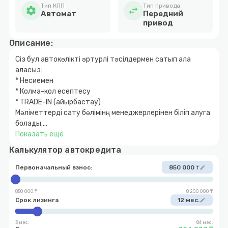
Тип КПП
Тип привода
settings
swap_horiz
Автомат
Передний
привод
Описание:
Сіз бул автокөлікті әртурлі тәсілдермен сатып ала
аласыз:
* Несиемен
* Колма-кол есептесу
* TRADE-IN (айырбастау)
Мәліметтерді сату бөлімінң менеджерлерінен біліп алуга
болады.
Показать ещё
Данный автомобиль Вы можете приобрести различными
Калькулятор автокредита
способами:
* Автокредит
Первоначальный взнос:
850 000 ₸
edit
* Наличный расчет
* TRADE-IN (обмен)
850 000 ₸
8 200 000 ₸
* Первоначальный взнос 10%
Срок лизинга
12 мес.
edit
3 мес.
84 мес.