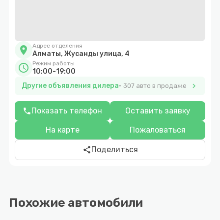
Адрес отделения
location_on
Алматы, Жусанды улица, 4
Режим работы
schedule
10:00-19:00
Другие объявления дилера
chevron_right
307 авто в продаже
Показать телефон
Оставить заявку
phone
На карте
Пожаловаться
Поделиться
share
Похожие автомобили