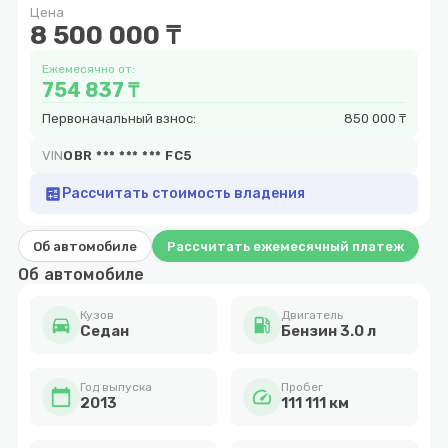
Цена
10
8 500 000 ₸
Ежемесячно от:
754 837 ₸
Первоначальный взнос:
850 000 ₸
VIN
OBR *** *** *** FC5
calculate
Рассчитать стоимость владения
Об автомобиле
Рассчитать ежемесячный платеж
Об автомобиле
Кузов
Двигатель
directions_car
local_gas_station
Cедан
Бензин 3.0 л
Год выпуска
Пробег
calendar_today
speed
2013
111 111 км