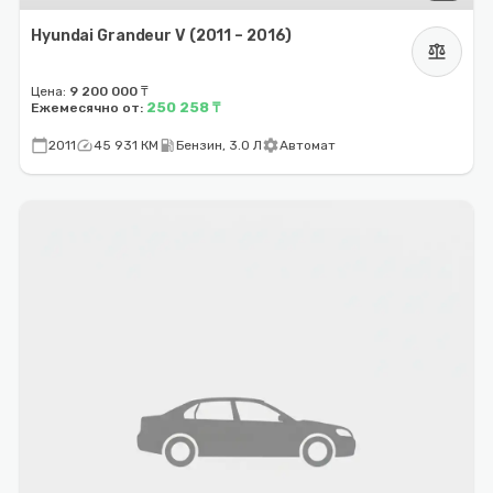
Hyundai Grandeur V (2011 – 2016)
balance
Цена:
9 200 000 ₸
250 258 ₸
Ежемесячно от:
calendar_today
speed
local_gas_station
settings
2011
45 931 КМ
Бензин, 3.0 Л
Автомат