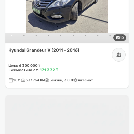
photo_camera
10
Hyundai Grandeur V (2011 – 2016)
balance
Цена:
6 300 000 ₸
171 372 ₸
Ежемесячно от:
calendar_today
speed
local_gas_station
settings
2011
337 764 КМ
Бензин, 3.0 Л
Автомат