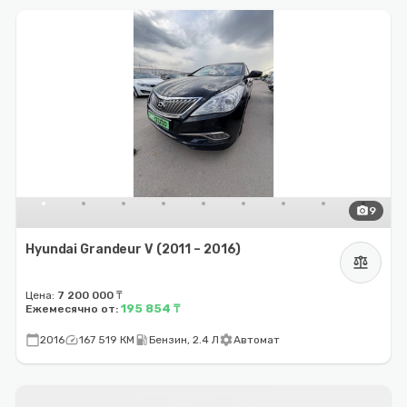
photo_camera
9
Hyundai Grandeur V (2011 – 2016)
balance
Цена:
7 200 000 ₸
195 854 ₸
Ежемесячно от:
calendar_today
speed
local_gas_station
settings
2016
167 519 КМ
Бензин, 2.4 Л
Автомат