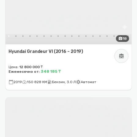
photo_camera
18
Hyundai Grandeur VI (2016 – 2019)
balance
Цена:
12 800 000 ₸
348 185 ₸
Ежемесячно от:
calendar_today
speed
local_gas_station
settings
2019
150 828 КМ
Бензин, 3.0 Л
Автомат