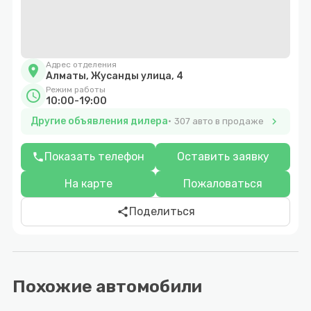
Адрес отделения
location_on
Алматы, Жусанды улица, 4
Режим работы
schedule
10:00-19:00
Другие объявления дилера
chevron_right
307 авто в продаже
Показать телефон
Оставить заявку
phone
На карте
Пожаловаться
Поделиться
share
Похожие автомобили