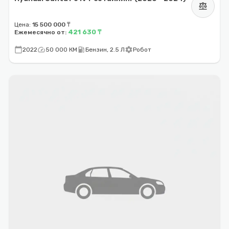
balance
Цена:
15 500 000 ₸
421 630 ₸
Ежемесячно от:
calendar_today
speed
local_gas_station
settings
2022
50 000 КМ
Бензин, 2.5 Л
Робот