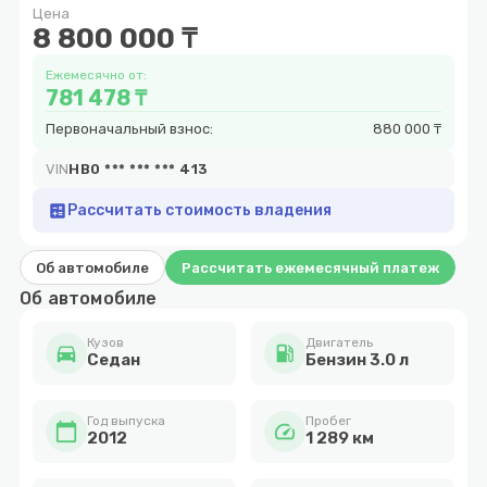
Цена
10
8 800 000 ₸
Ежемесячно от:
781 478 ₸
Первоначальный взнос:
880 000 ₸
VIN
HB0 *** *** *** 413
calculate
Рассчитать стоимость владения
Об автомобиле
Рассчитать ежемесячный платеж
Об автомобиле
Кузов
Двигатель
directions_car
local_gas_station
Cедан
Бензин 3.0 л
Год выпуска
Пробег
calendar_today
speed
2012
1 289 км