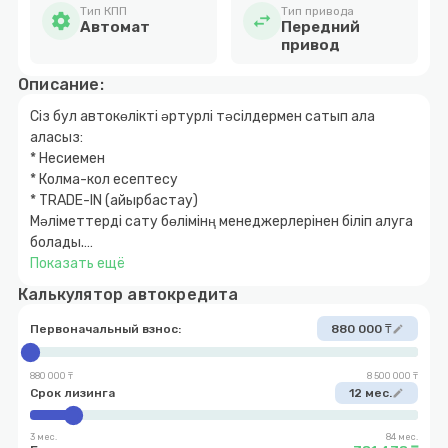
Тип КПП
Тип привода
settings
swap_horiz
Автомат
Передний
привод
Описание:
Сіз бул автокөлікті әртурлі тәсілдермен сатып ала
аласыз:
* Несиемен
* Колма-кол есептесу
* TRADE-IN (айырбастау)
Мәліметтерді сату бөлімінң менеджерлерінен біліп алуга
болады.
Показать ещё
Данный автомобиль Вы можете приобрести различными
Калькулятор автокредита
способами:
* Автокредит
Первоначальный взнос:
880 000 ₸
edit
* Наличный расчет
* TRADE-IN (обмен)
880 000 ₸
8 500 000 ₸
* Первоначальный взнос 10%
Срок лизинга
12 мес.
edit
3 мес.
84 мес.