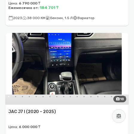
Цена:
6 790 000 ₸
184 701 ₸
Ежемесячно от:
calendar_today
speed
local_gas_station
settings
2023
38 000 КМ
Бензин, 1.5 Л
Вариатор
photo_camera
18
JAC J7 I (2020 – 2025)
balance
Цена:
6 000 000 ₸