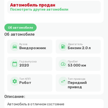
Автомобиль продан
3
Посмотреть другие автомобили
Об автомобиле
Об автомобиле
Кузов
Двигатель
directions_car
local_gas_station
Внедорожник
Бензин 2.0 л
Год выпуска
Пробег
calendar_today
speed
2020
53 000 км
Тип КПП
Тип привода
settings
swap_horiz
Робот
Передний
привод
Описание:
Автомобиль в отличном состояние