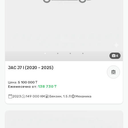
photo_camera
4
JAC J7 I (2020 – 2025)
balance
Цена:
5 100 000 ₸
138 730 ₸
Ежемесячно от:
calendar_today
speed
local_gas_station
settings
2023
149 000 КМ
Бензин, 1.5 Л
Механика