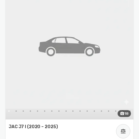
photo_camera
18
JAC J7 I (2020 – 2025)
balance