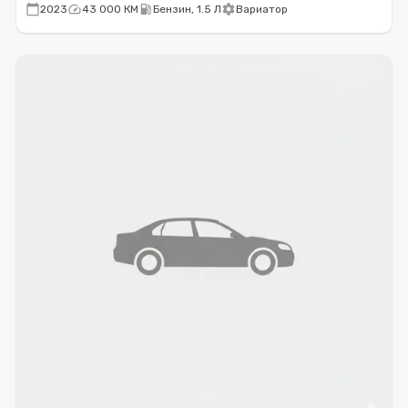
calendar_today
speed
local_gas_station
settings
2023
43 000 КМ
Бензин, 1.5 Л
Вариатор