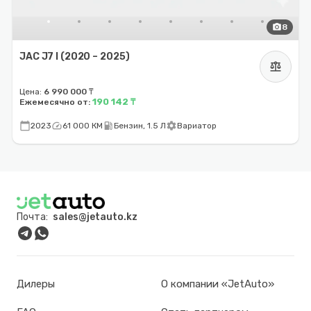
photo_camera
8
JAC J7 I (2020 – 2025)
balance
Цена:
6 990 000 ₸
190 142 ₸
Ежемесячно от:
calendar_today
speed
local_gas_station
settings
2023
61 000 КМ
Бензин, 1.5 Л
Вариатор
Почта:
sales@jetauto.kz
Дилеры
О компании «JetAuto»