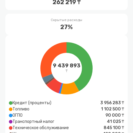
262 219 ₸
Скрытые расходы
27%
9 439 893
₸
Кредит (проценты)
3 956 283 ₸
Топливо
1 102 500 ₸
ОГПО
90 000 ₸
Транспортный налог
41 025 ₸
Техническое обслуживание
845 100 ₸