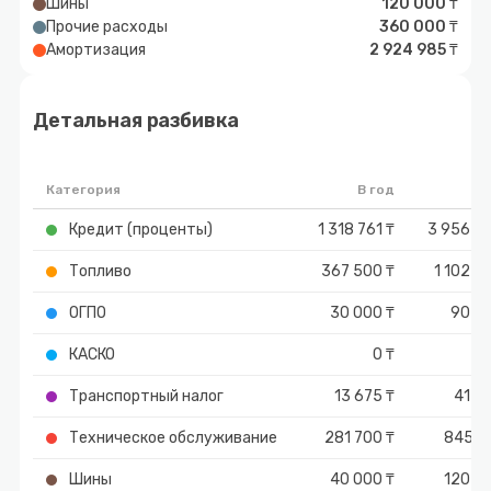
Шины
120 000 ₸
Прочие расходы
360 000 ₸
Амортизация
2 924 985 ₸
Детальная разбивка
Категория
В год
Ит
Кредит (проценты)
1 318 761 ₸
3 956 2
Топливо
367 500 ₸
1 102 5
ОГПО
30 000 ₸
90 00
КАСКО
0 ₸
Транспортный налог
13 675 ₸
41 0
Техническое обслуживание
281 700 ₸
845 1
Шины
40 000 ₸
120 0