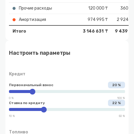
Прочие расходы
120 000 ₸
360 00
Амортизация
974 995 ₸
2 924 9
Итого
3 146 631 ₸
9 439 89
Настроить параметры
Кредит
Первоначальный взнос
20 %
0 %
100 %
Ставка по кредиту
22 %
10 %
50 %
Топливо