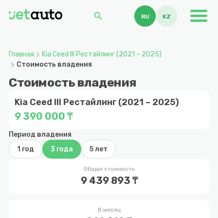
search
RU
KZ
Главная
Kia Ceed III Рестайлинг (2021 – 2025)
Стоимость владения
Стоимость владения
Kia Ceed III Рестайлинг (2021 – 2025)
9 390 000 ₸
Период владения
1 год
3 года
5 лет
Общая стоимость
9 439 893 ₸
В месяц