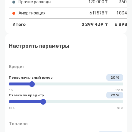
Прочие расходы
120 000 ₸
360 0
Амортизация
611 578 ₸
1 834 7
Итого
2 299 439 ₸
6 898 3
Настроить параметры
Кредит
Первоначальный взнос
20 %
0 %
100 %
Ставка по кредиту
22 %
10 %
50 %
Топливо