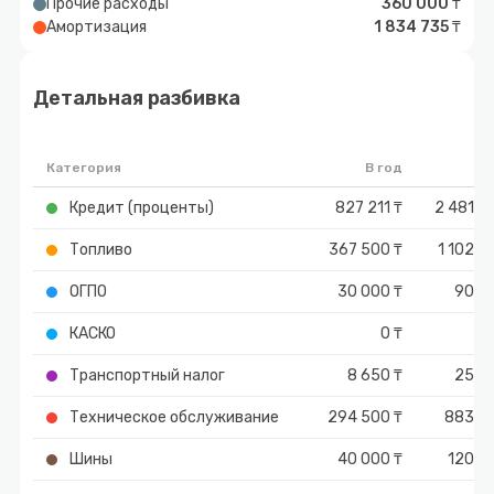
Прочие расходы
360 000 ₸
Амортизация
1 834 735 ₸
Детальная разбивка
Категория
В год
Ит
Кредит (проценты)
827 211 ₸
2 481 6
Топливо
367 500 ₸
1 102 5
ОГПО
30 000 ₸
90 0
КАСКО
0 ₸
Транспортный налог
8 650 ₸
25 9
Техническое обслуживание
294 500 ₸
883 5
Шины
40 000 ₸
120 0