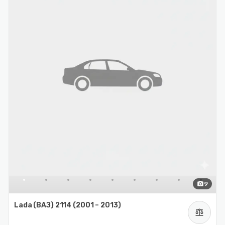
photo_camera
9
Lada (ВАЗ) 2114 (2001 – 2013)
balance