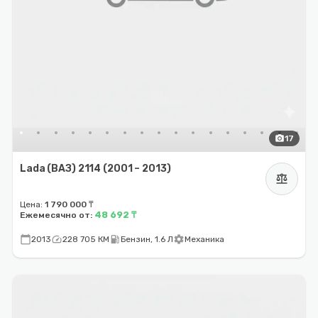
photo_camera
17
Lada (ВАЗ) 2114 (2001 – 2013)
balance
Цена:
1 790 000 ₸
48 692 ₸
Ежемесячно от:
calendar_today
speed
local_gas_station
settings
2013
228 705 КМ
Бензин, 1.6 Л
Механика