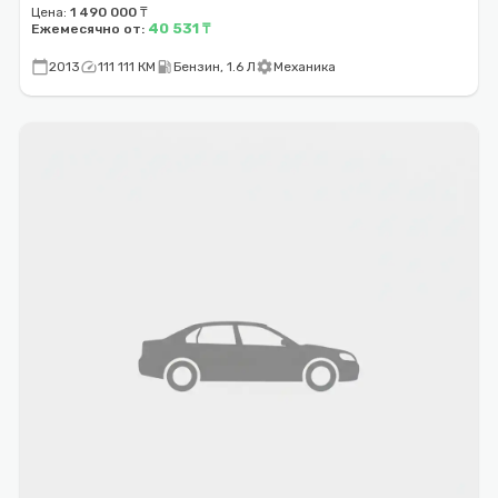
Цена:
1 490 000 ₸
40 531 ₸
Ежемесячно от:
calendar_today
speed
local_gas_station
settings
2013
111 111 КМ
Бензин, 1.6 Л
Механика