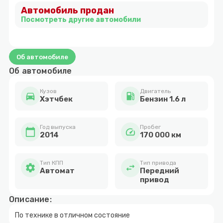
Автомобиль продан
1
Посмотреть другие автомобили
Об автомобиле
Об автомобиле
Кузов
Двигатель
directions_car
local_gas_station
Хэтчбек
Бензин 1.6 л
Год выпуска
Пробег
calendar_today
speed
2014
170 000 км
Тип КПП
Тип привода
settings
swap_horiz
Автомат
Передний
привод
Описание:
По технике в отличном состояние