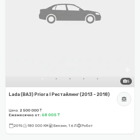
photo_camera
5
Lada (ВАЗ) Priora I Рестайлинг (2013 – 2018)
balance
Цена:
2 500 000 ₸
68 005 ₸
Ежемесячно от:
calendar_today
speed
local_gas_station
settings
2015
180 000 КМ
Бензин, 1.6 Л
Робот