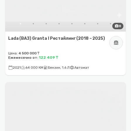
photo_camera
8
Lada (ВАЗ) Granta I Рестайлинг (2018 – 2025)
balance
Цена:
4 500 000 ₸
122 409 ₸
Ежемесячно от:
calendar_today
speed
local_gas_station
settings
2021
64 000 КМ
Бензин, 1.6 Л
Автомат