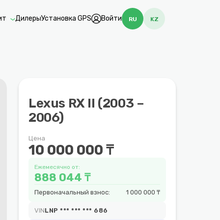
ит
Дилеры
Установка GPS
Войти
RU
KZ
Lexus RX II (2003 –
2006)
Цена
10 000 000 ₸
Ежемесячно от:
888 044 ₸
Первоначальный взнос:
1 000 000 ₸
VIN
LNP *** *** *** 686