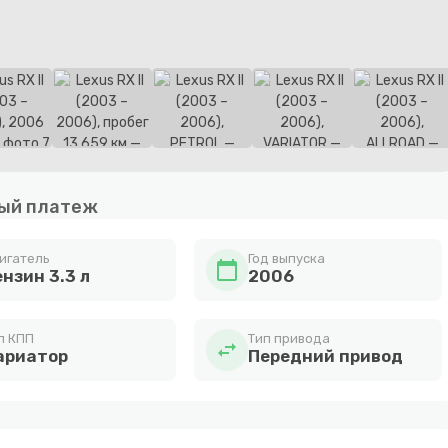
ый платеж
игатель
Год выпуска
calendar_today
нзин 3.3 л
2006
п КПП
Тип привода
swap_horiz
ариатор
Передний привод