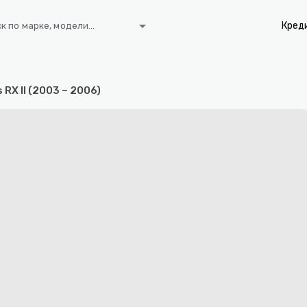
arrow_drop_down
Кред
к по марке, модели...
 RX II (2003 – 2006)