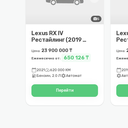
photo_camera
5
Lexus RX IV
Lexu
Рестайлинг (2019 –
Рес
2022)
202
23 900 000 ₸
Цена:
Цена:
650 126 ₸
Ежемесячно от:
Ежеме
calendar_today
speed
calendar_today
2021
620 000 КМ
201
local_gas_station
settings
settings
Бензин, 2.0 Л
Автомат
Ав
Перейти