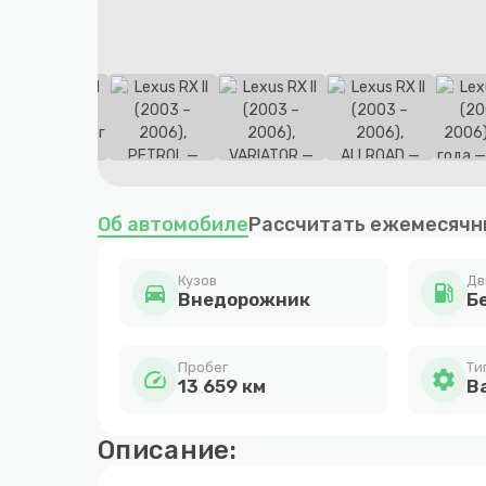
Item
1
Об автомобиле
Рассчитать ежемесячн
of
14
Кузов
Дв
directions_car
local_gas_station
Внедорожник
Бе
Пробег
Ти
speed
settings
13 659 км
В
Описание: