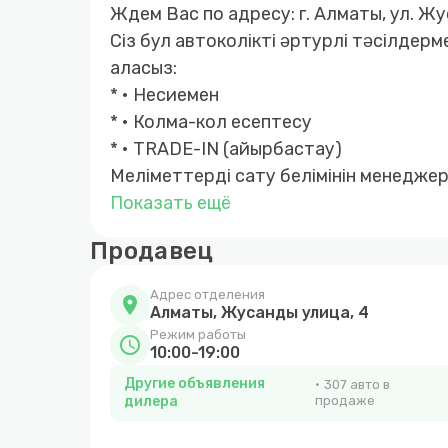
Ждем Вас по адресу: г. Алматы, ул. Ж
Сіз бул автоколікті әртурлі тәсілдерм
аласыз:
* • Несиемен
* • Колма-кол есептесу
* • TRADE-IN (айырбастау)
Меліметтерді сату белімінін менеджер
алуга болады!
Показать ещё
Продавец
Адрес отделения
location_on
Алматы, Жусанды улица, 4
Режим работы
schedule
10:00-19:00
Другие объявления
307 авто в
дилера
продаже