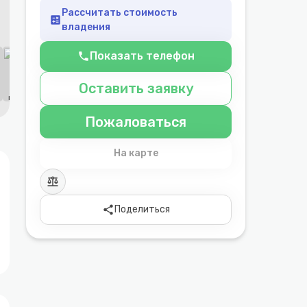
Рассчитать стоимость
calculate
владения
Показать телефон
phone
Оставить заявку
Пожаловаться
На карте
balance
share
Поделиться