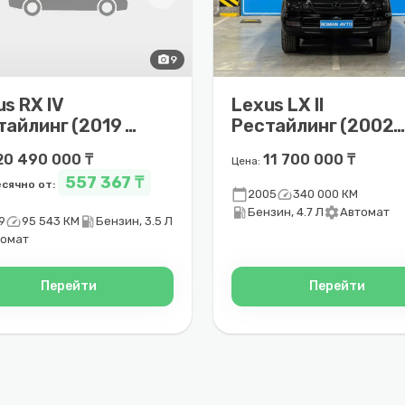
photo_camera
9
s RX IV
Lexus LX II
тайлинг (2019 –
Рестайлинг (2002 
2)
2007)
20 490 000 ₸
11 700 000 ₸
Цена:
557 367 ₸
сячно от:
calendar_today
speed
2005
340 000 КМ
local_gas_station
settings
Бензин, 4.7 Л
Автомат
speed
local_gas_station
9
95 543 КМ
Бензин, 3.5 Л
томат
Перейти
Перейти