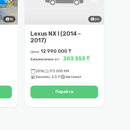
photo_camera
15
photo_camera
20
Lexus NX I (2014 –
–
2017)
12 990 000 ₸
Цена:
353 353 ₸
Ежемесячно от:
calendar_today
speed
2016
173 000 КМ
local_gas_station
settings
Бензин, 2.0 Л
Автомат
Перейти