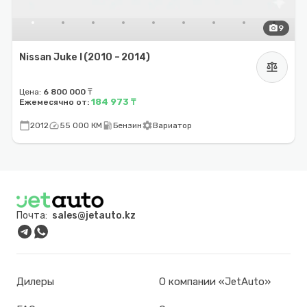
photo_camera
9
Nissan Juke I (2010 – 2014)
balance
Цена:
6 800 000 ₸
184 973 ₸
Ежемесячно от:
calendar_today
speed
local_gas_station
settings
2012
55 000 КМ
Бензин
Вариатор
Почта:
sales@jetauto.kz
Дилеры
О компании «JetAuto»