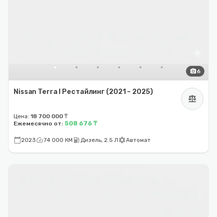
photo_camera
6
Nissan Terra I Рестайлинг (2021 – 2025)
balance
Цена:
18 700 000 ₸
508 676 ₸
Ежемесячно от:
calendar_today
speed
local_gas_station
settings
2023
74 000 КМ
Дизель, 2.5 Л
Автомат