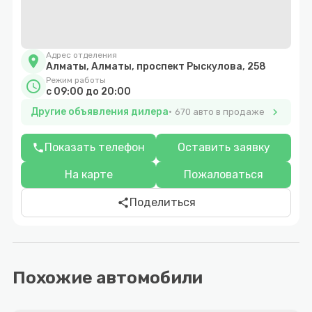
Адрес отделения
location_on
Алматы, Алматы, проспект Рыскулова, 258
Режим работы
schedule
с 09:00 до 20:00
Другие объявления дилера
chevron_right
670 авто в продаже
Показать телефон
Оставить заявку
phone
На карте
Пожаловаться
Поделиться
share
Похожие автомобили