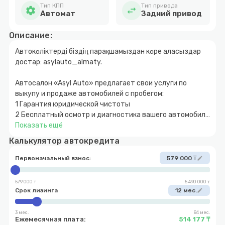
Тип КПП
Тип привода
settings
swap_horiz
Автомат
Задний привод
Описание:
Автокөліктерді біздің парақшамыздан көре аласыздар
достар: asylauto_almaty.
Автосалон «Asyl Auto» предлагает свои услуги по
выкупу и продаже автомобилей с пробегом:
1 Гарантия юридической чистоты
2 Бесплатный осмотр и диагностика вашего автомобиля
3 Быстрое и прозрачное оформление
Показать ещё
4 Покупка автомобиля за наличный и безналичный
Калькулятор автокредита
расчет
5 Возможность покупки авто в кредит с
Первоначальный взнос:
579 000 ₸
edit
первоначальным взносом от 10%
6 Обмен автомобиля с доплатой в обе стороны
579 000 ₸
5 490 000 ₸
7 Выкуп вашего автомобиля
Срок лизинга
12 мес.
edit
3 мес.
84 мес.
Ежемесячная плата:
514 177 ₸