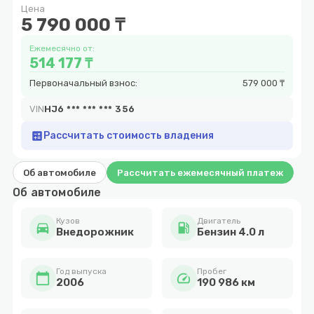
Цена
11
5 790 000 ₸
Ежемесячно от:
514 177 ₸
Первоначальный взнос:
579 000 ₸
VIN
HJ6 *** *** *** 356
calculate
Рассчитать стоимость владения
Об автомобиле
Рассчитать ежемесячный платеж
Об автомобиле
Кузов
Двигатель
directions_car
local_gas_station
Внедорожник
Бензин 4.0 л
Год выпуска
Пробег
calendar_today
speed
2006
190 986 км