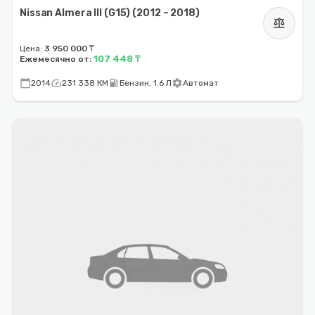
Nissan Almera III (G15) (2012 – 2018)
balance
Цена:
3 950 000 ₸
107 448 ₸
Ежемесячно от:
calendar_today
speed
local_gas_station
settings
2014
231 338 КМ
Бензин, 1.6 Л
Автомат