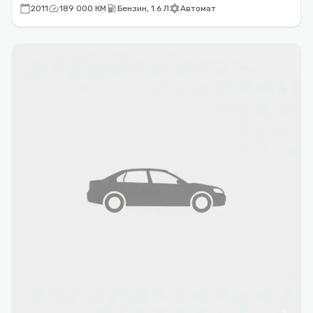
calendar_today
speed
local_gas_station
settings
2011
189 000 КМ
Бензин, 1.6 Л
Автомат