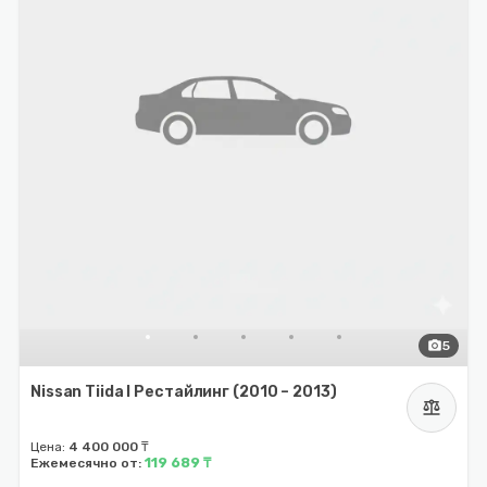
photo_camera
5
Nissan Tiida I Рестайлинг (2010 – 2013)
balance
Цена:
4 400 000 ₸
119 689 ₸
Ежемесячно от: