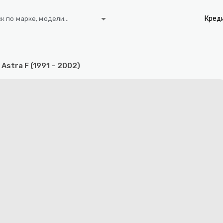
arrow_drop_down
Кред
к по марке, модели...
 Astra F (1991 – 2002)