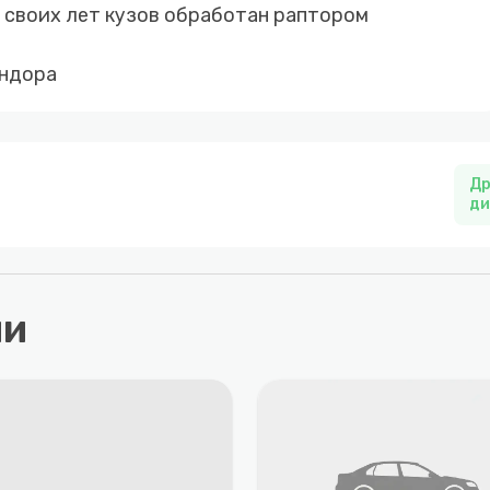
 своих лет кузов обработан раптором
андора
Др
ди
ли