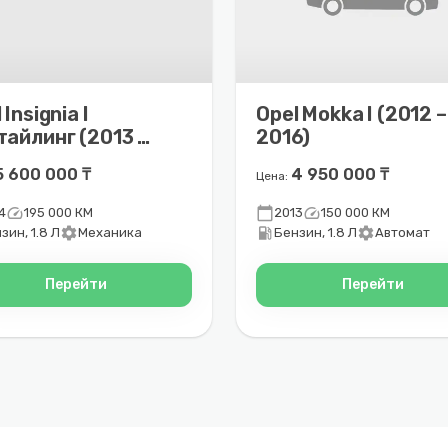
 Insignia I
Opel Mokka I (2012 –
тайлинг (2013 –
2016)
7)
5 600 000 ₸
4 950 000 ₸
Цена:
speed
calendar_today
speed
4
195 000 КМ
2013
150 000 КМ
settings
local_gas_station
settings
зин, 1.8 Л
Механика
Бензин, 1.8 Л
Автомат
Перейти
Перейти