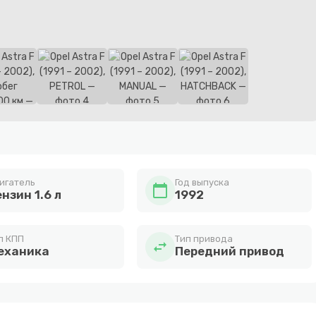
игатель
Год выпуска
calendar_today
нзин 1.6 л
1992
п КПП
Тип привода
swap_horiz
еханика
Передний привод