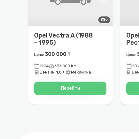
photo_camera
9
Opel Vectra A (1988
Opel
– 1995)
Рес
201
300 000 ₸
Цена:
Цена:
calendar_today
speed
calendar_today
1994
636 000 КМ
201
local_gas_station
settings
local_gas_station
Бензин, 1.8 Л
Механика
Бен
Перейти