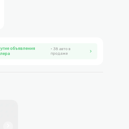
угие объявления
38 авто в
chevron_right
лера
продаже
chevron_right