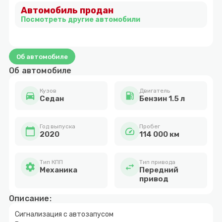
Автомобиль продан
3
Посмотреть другие автомобили
Об автомобиле
Об автомобиле
Кузов
Двигатель
directions_car
local_gas_station
Cедан
Бензин 1.5 л
Год выпуска
Пробег
calendar_today
speed
2020
114 000 км
Тип КПП
Тип привода
settings
swap_horiz
Механика
Передний
привод
Описание:
Сигнализация с автозапусом