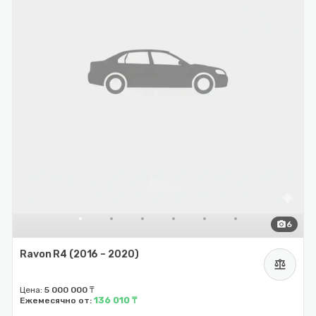
photo_camera
6
Ravon R4 (2016 – 2020)
balance
Цена:
5 000 000 ₸
136 010 ₸
Ежемесячно от: