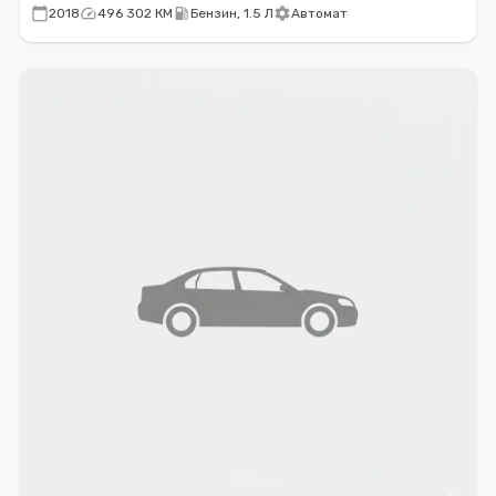
calendar_today
speed
local_gas_station
settings
2018
496 302 КМ
Бензин, 1.5 Л
Автомат