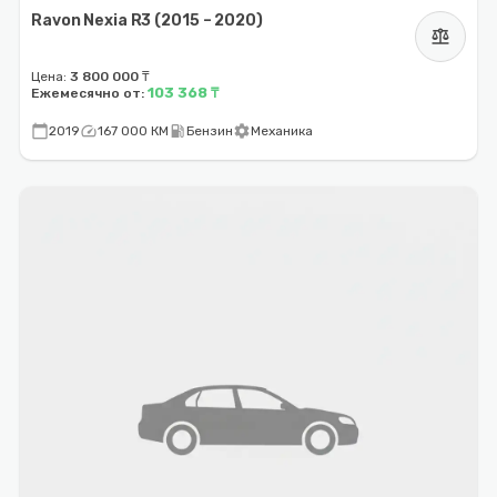
Ravon Nexia R3 (2015 – 2020)
balance
Цена:
3 800 000 ₸
103 368 ₸
Ежемесячно от:
calendar_today
speed
local_gas_station
settings
2019
167 000 КМ
Бензин
Механика