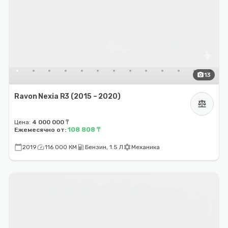
photo_camera
13
Ravon Nexia R3 (2015 – 2020)
balance
Цена:
4 000 000 ₸
108 808 ₸
Ежемесячно от:
calendar_today
speed
local_gas_station
settings
2019
116 000 КМ
Бензин, 1.5 Л
Механика