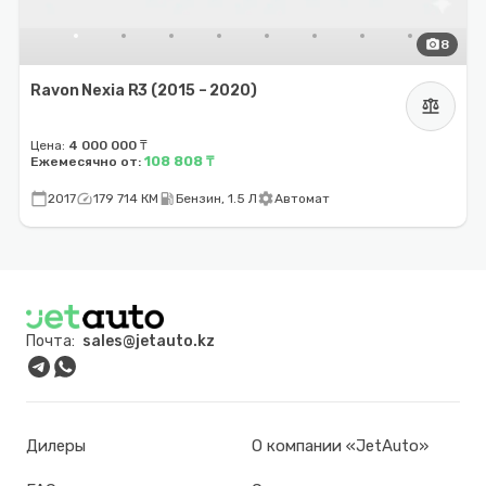
photo_camera
8
Ravon Nexia R3 (2015 – 2020)
balance
Цена:
4 000 000 ₸
108 808 ₸
Ежемесячно от:
calendar_today
speed
local_gas_station
settings
2017
179 714 КМ
Бензин, 1.5 Л
Автомат
Почта:
sales@jetauto.kz
Дилеры
О компании «JetAuto»