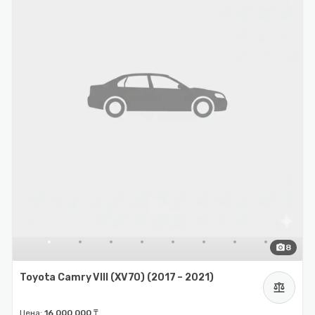
photo_camera
8
Toyota Camry VIII (XV70) (2017 – 2021)
balance
Цена:
16 000 000 ₸