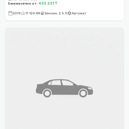
435 231 ₸
Ежемесячно от:
calendar_today
speed
local_gas_station
settings
2019
11 124 КМ
Бензин, 2.5 Л
Автомат