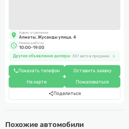
Адрес отделения
location_on
Алматы, Жусанды улица, 4
Режим работы
schedule
10:00-19:00
Другие объявления дилера
chevron_right
307 авто в продаже
Показать телефон
Оставить заявку
phone
На карте
Пожаловаться
Поделиться
share
Похожие автомобили