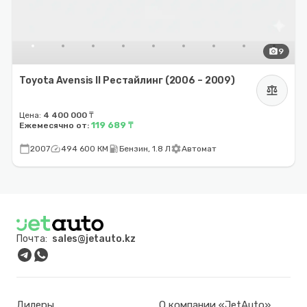
photo_camera
9
Toyota Avensis II Рестайлинг (2006 – 2009)
balance
Цена:
4 400 000 ₸
119 689 ₸
Ежемесячно от:
calendar_today
speed
local_gas_station
settings
2007
494 600 КМ
Бензин, 1.8 Л
Автомат
Почта:
sales@jetauto.kz
Дилеры
О компании «JetAuto»