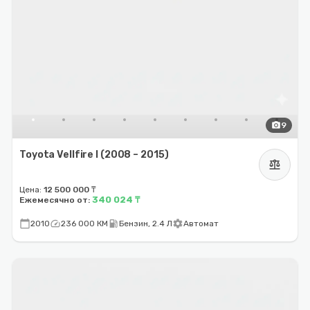
photo_camera
9
Toyota Vellfire I (2008 – 2015)
balance
Цена:
12 500 000 ₸
340 024 ₸
Ежемесячно от:
calendar_today
speed
local_gas_station
settings
2010
236 000 КМ
Бензин, 2.4 Л
Автомат