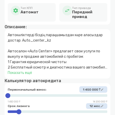
Тип КПП
Тип привода
settings
swap_horiz
Автомат
Передний
привод
Описание:
Автокөліктерді біздің парақшамыздан көре аласыздар
достар: Auto_center_kz
Автосалон «Auto Сenter» предлагает свои услуги по
выкупу и продаже автомобилей с пробегом:
1 Гарантия юридической чистоты
2 Бесплатный осмотр и диагностика вашего автомобиля
3 Быстрое и прозрачное оформление
Показать ещё
4 Покупка автомобиля за наличный и безналичный
Калькулятор автокредита
расчет
5 Возможность покупки авто в кредит с
Первоначальный взнос:
1 450 000 ₸
edit
первоначальным взносом от 10%
6 Обмен автомобиля с доплатой в обе стороны
1 450 000 ₸
14 200 000 ₸
7 Выкуп вашего автомобиля
Срок лизинга
12 мес.
edit