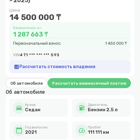
– 2025)
7
Цена
14 500 000 ₸
Ежемесячно от:
1 287 663 ₸
Первоначальный взнос:
1 450 000 ₸
VIN
4T1 *** *** *** 593
calculate
Рассчитать стоимость владения
Об автомобиле
Рассчитать ежемесячный платеж
Об автомобиле
Кузов
Двигатель
directions_car
local_gas_station
Cедан
Бензин 2.5 л
Год выпуска
Пробег
calendar_today
speed
2021
111 111 км