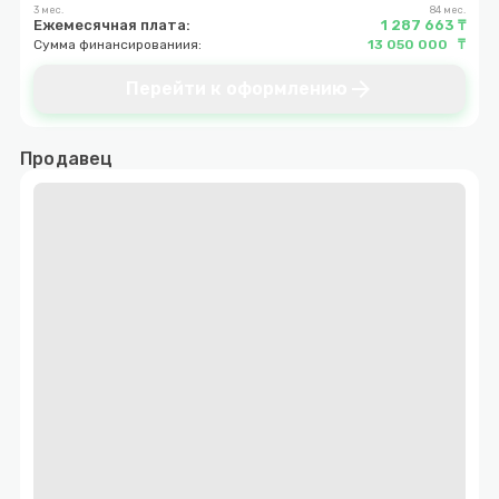
3 мес.
84 мес.
Ежемесячная плата:
1 287 663 ₸
Сумма финансированиия:
13 050 000 ₸
arrow_forward
Перейти к оформлению
Продавец