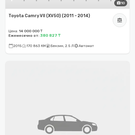
photo_camera
10
Toyota Camry VII (XV50) (2011 – 2014)
balance
Цена:
14 000 000 ₸
380 827 ₸
Ежемесячно от:
calendar_today
speed
local_gas_station
settings
2015
170 863 КМ
Бензин, 2.5 Л
Автомат