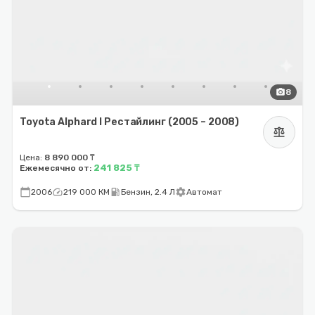
photo_camera
8
Toyota Alphard I Рестайлинг (2005 – 2008)
balance
Цена:
8 890 000 ₸
241 825 ₸
Ежемесячно от:
calendar_today
speed
local_gas_station
settings
2006
219 000 КМ
Бензин, 2.4 Л
Автомат