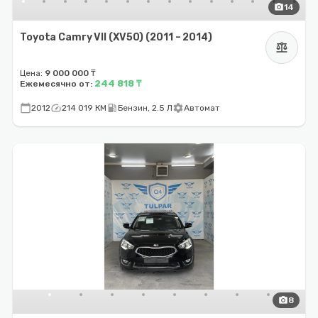
photo_camera
14
Toyota Camry VII (XV50) (2011 – 2014)
balance
Цена:
9 000 000 ₸
244 818 ₸
Ежемесячно от:
calendar_today
speed
local_gas_station
settings
2012
214 019 КМ
Бензин, 2.5 Л
Автомат
photo_camera
8