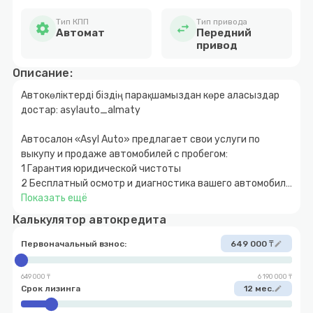
Тип КПП
Тип привода
settings
swap_horiz
Автомат
Передний
привод
Описание:
Автокөліктерді біздің парақшамыздан көре аласыздар
достар: asylauto_almaty
Автосалон «Asyl Auto» предлагает свои услуги по
выкупу и продаже автомобилей с пробегом:
1 Гарантия юридической чистоты
2 Бесплатный осмотр и диагностика вашего автомобиля
3 Быстрое и прозрачное оформление
Показать ещё
4 Покупка автомобиля за наличный и безналичный
Калькулятор автокредита
расчет
5 Возможность покупки авто в кредит с
Первоначальный взнос:
649 000 ₸
edit
первоначальным взносом от 10%
6 Обмен автомобиля с доплатой в обе стороны
649 000 ₸
6 190 000 ₸
7 Выкуп вашего автомобиля
Срок лизинга
12 мес.
edit