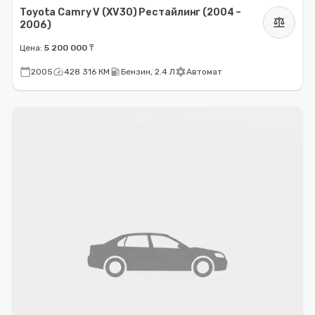
Toyota Camry V (XV30) Рестайлинг (2004 –
balance
2006)
Цена:
5 200 000 ₸
calendar_today
speed
local_gas_station
settings
2005
428 316 КМ
Бензин, 2.4 Л
Автомат