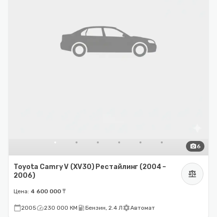
photo_camera
6
Toyota Camry V (XV30) Рестайлинг (2004 –
balance
2006)
Цена:
4 600 000 ₸
calendar_today
speed
local_gas_station
settings
2005
230 000 КМ
Бензин, 2.4 Л
Автомат