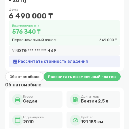
– 2011)
9
Цена
6 490 000 ₸
Ежемесячно от:
576 340 ₸
Первоначальный взнос:
649 000 ₸
VIN
DTG *** *** *** 469
calculate
Рассчитать стоимость владения
Об автомобиле
Рассчитать ежемесячный платеж
Об автомобиле
Кузов
Двигатель
directions_car
local_gas_station
Cедан
Бензин 2.5 л
Год выпуска
Пробег
calendar_today
speed
2010
191 189 км