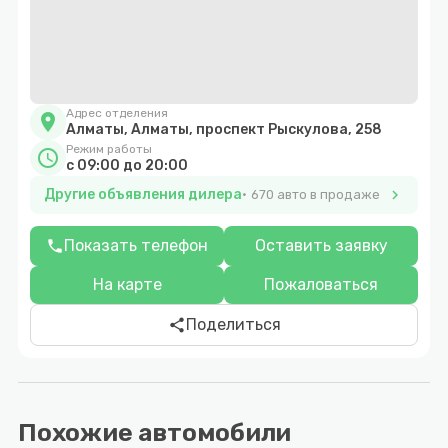
Адрес отделения
location_on
Алматы, Алматы, проспект Рыскулова, 258
Режим работы
schedule
с 09:00 до 20:00
Другие объявления дилера
chevron_right
670 авто в продаже
Показать телефон
Оставить заявку
phone
На карте
Пожаловаться
Поделиться
share
Похожие автомобили