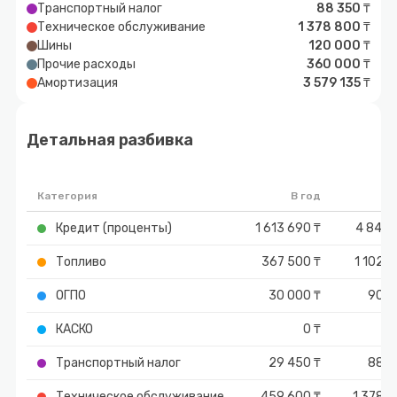
Транспортный налог
88 350 ₸
Техническое обслуживание
1 378 800 ₸
Шины
120 000 ₸
Прочие расходы
360 000 ₸
Амортизация
3 579 135 ₸
Детальная разбивка
Категория
В год
И
Кредит (проценты)
1 613 690 ₸
4 841 0
Топливо
367 500 ₸
1 102 5
ОГПО
30 000 ₸
90 0
КАСКО
0 ₸
Транспортный налог
29 450 ₸
88 3
Техническое обслуживание
459 600 ₸
1 378 8