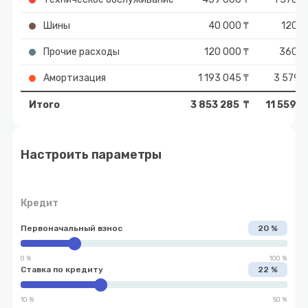
Шины
40 000 ₸
120 0
Прочие расходы
120 000 ₸
360 0
Амортизация
1 193 045 ₸
3 579 1
Итого
3 853 285 ₸
11 559 8
Настроить параметры
Кредит
Первоначальный взнос
20 %
0 %
100 %
Ставка по кредиту
22 %
10 %
50 %