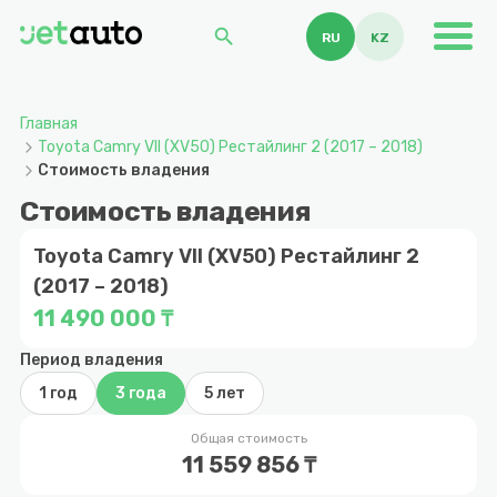
search
RU
KZ
Главная
Toyota Camry VII (XV50) Рестайлинг 2 (2017 – 2018)
Стоимость владения
Стоимость владения
Toyota Camry VII (XV50) Рестайлинг 2
(2017 – 2018)
11 490 000 ₸
Период владения
1 год
3 года
5 лет
Общая стоимость
11 559 856 ₸