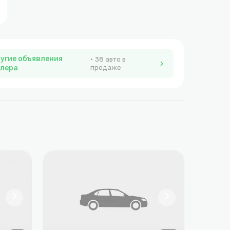
угие объявления
38 авто в
chevron_right
лера
продаже
chevron_right
chevron_right