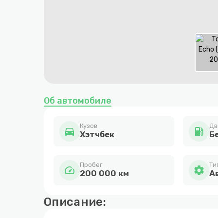
Item
1
Об автомобиле
of
2
Кузов
Дв
directions_car
local_gas_station
Хэтчбек
Бе
Пробег
Ти
speed
settings
200 000 км
А
Описание: