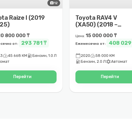
photo_camera
12
ta Raize I (2019
Toyota RAV4 V
025)
(XA50) (2018 –
2025)
10 800 000 ₸
15 000 000 ₸
Цена:
293 781 ₸
408 029
сячно от:
Ежемесячно от:
speed
local_gas_station
calendar_today
speed
23
45 668 КМ
Бензин, 1.0 Л
2020
58 000 КМ
local_gas_station
settings
томат
Бензин, 2.0 Л
Автомат
Перейти
Перейти