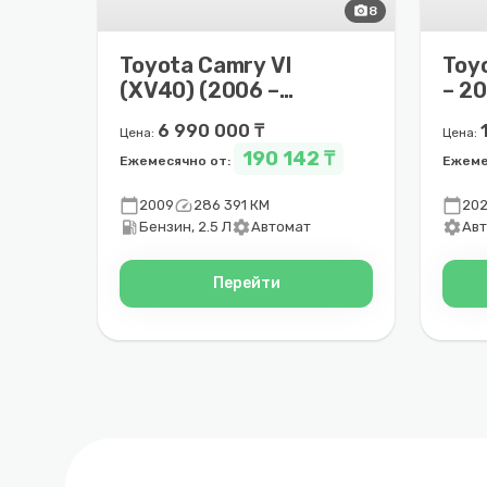
photo_camera
8
Toyota Camry VI
Toyo
(XV40) (2006 –
– 2
2009)
6 990 000 ₸
Цена:
Цена:
190 142 ₸
Ежемесячно от:
Ежеме
calendar_today
speed
calendar_today
2009
286 391 КМ
20
local_gas_station
settings
settings
Бензин, 2.5 Л
Автомат
Ав
Перейти