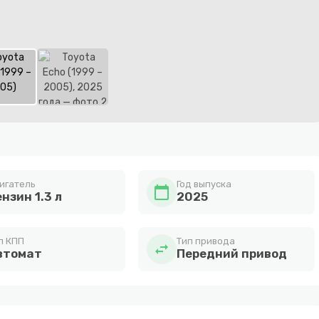
игатель
Год выпуска
calendar_today
нзин 1.3 л
2025
п КПП
Тип привода
swap_horiz
втомат
Передний привод