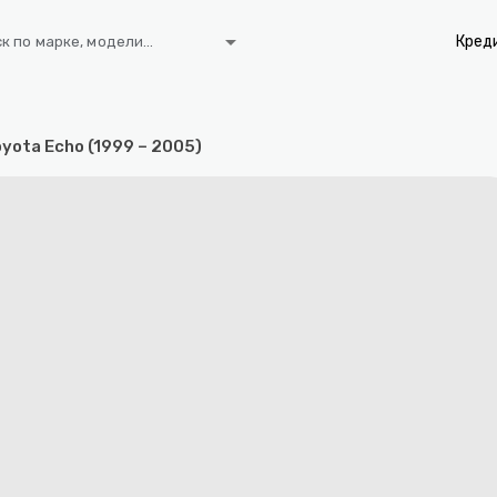
arrow_drop_down
Кред
к по марке, модели...
yota Echo (1999 – 2005)