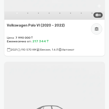
photo_camera
8
Volkswagen Polo VI (2020 – 2022)
balance
Цена:
7 990 000 ₸
217 344 ₸
Ежемесячно от:
calendar_today
speed
local_gas_station
settings
2021
110 570 КМ
Бензин, 1.6 Л
Автомат