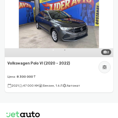
photo_camera
2
Volkswagen Polo VI (2020 – 2022)
balance
Цена:
8 300 000 ₸
calendar_today
speed
local_gas_station
settings
2021
47 000 КМ
Бензин, 1.6 Л
Автомат