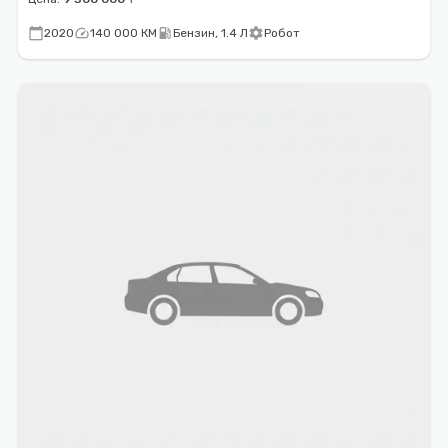
calendar_today
speed
local_gas_station
settings
2020
140 000 КМ
Бензин, 1.4 Л
Робот