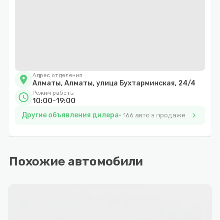
20%
Cрок кредитования автомобилей с пробегом до 7 лет.
Адрес отделения
location_on
Алматы, Алматы, улица Бухтарминская, 24/4
Режим работы
schedule
10:00-19:00
Другие объявления дилера
chevron_right
166 авто в продаже
Похожие автомобили