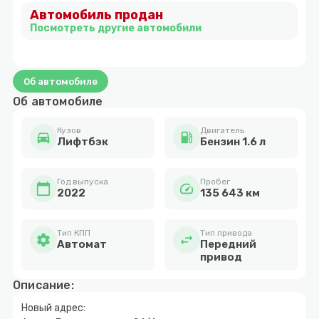
Автомобиль продан
10
Посмотреть другие автомобили
Об автомобиле
Об автомобиле
Кузов
Двигатель
directions_car
local_gas_station
Лифтбэк
Бензин 1.6 л
Год выпуска
Пробег
calendar_today
speed
2022
135 643 км
Тип КПП
Тип привода
settings
swap_horiz
Автомат
Передний
привод
Описание:
Новый адрес: