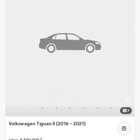
photo_camera
7
Volkswagen Tiguan II (2016 – 2021)
balance
Цена:
9 300 000 ₸