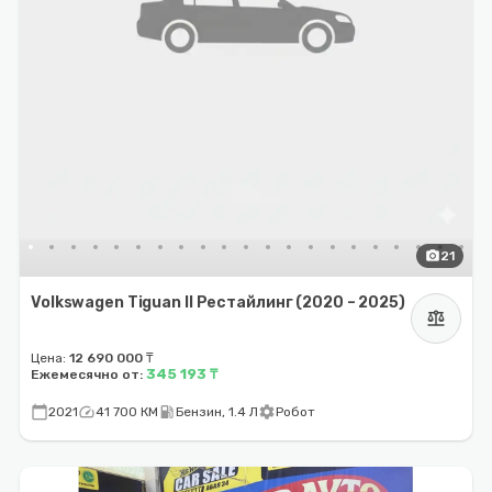
photo_camera
21
Volkswagen Tiguan II Рестайлинг (2020 – 2025)
balance
Цена:
12 690 000 ₸
345 193 ₸
Ежемесячно от:
calendar_today
speed
local_gas_station
settings
2021
41 700 КМ
Бензин, 1.4 Л
Робот