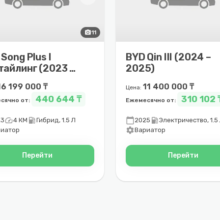
photo_camera
11
Song Plus I
BYD Qin III (2024 –
тайлинг (2023 –
2025)
5)
16 199 000 ₸
11 400 000 ₸
Цена:
440 644 ₸
310 102 
сячно от:
Ежемесячно от:
speed
local_gas_station
calendar_today
local_gas_station
23
4 КМ
Гибрид, 1.5 Л
2025
Электричество, 1.5
settings
риатор
Вариатор
Перейти
Перейти