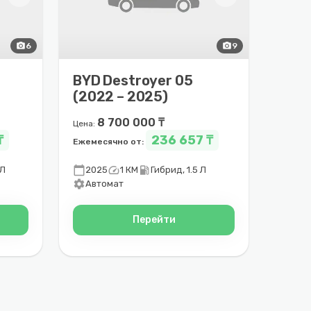
photo_camera
6
photo_camera
9
BYD Destroyer 05
(2022 – 2025)
8 700 000 ₸
Цена:
₸
236 657 ₸
Ежемесячно от:
calendar_today
speed
local_gas_station
 Л
2025
1 КМ
Гибрид, 1.5 Л
settings
Автомат
Перейти