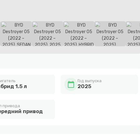
игатель
Год выпуска
calendar_today
брид 1.5 л
2025
п привода
ередний привод