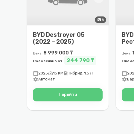
photo_camera
8
BYD Destroyer 05
BYD 
(2022 – 2025)
Рес
202
8 999 000 ₸
Цена:
Цена:
244 790 ₸
Ежемесячно от:
Ежеме
calendar_today
speed
local_gas_station
calendar_today
2025
15 КМ
Гибрид, 1.5 Л
20
settings
settings
Автомат
Ва
Перейти