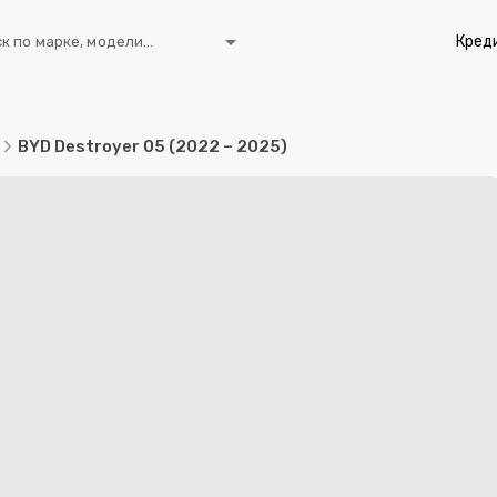
arrow_drop_down
Кред
к по марке, модели...
BYD Destroyer 05 (2022 – 2025)