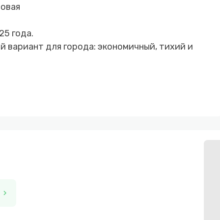
Новая
25 года.
й вариант для города: экономичный, тихий и
chevron_right
и