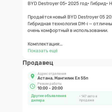
BYD Destroyer 05• 2025 год• Гибрид• 
Продаётся новый BYD Destroyer 05 20
Гибридная технология DM-i — отличны
очень комфортный в использовании.
Комплектация:
(всё необходимое уже есть)
Показать ещё
* Гибридная установка DM-i
Продавец
* Экономичный расход топлива
* Светодиодная оптика
Адрес отделения
location_on
* Климат-контроль
Астана, Мангилик Ел 55п
* Удобная мультимедиа
Режим работы
schedule
10:00 - 20:00
* Парктроники
Другие объявления
147 авто в
* Подогревы
дилера
продаже
* Круиз-контроль
* Современные системы безопасност