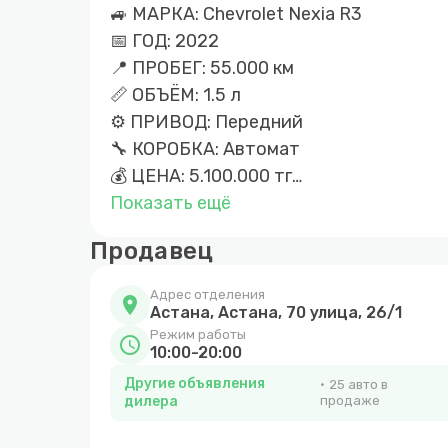
🚙 МАРКА: Chevrolet Nexia R3
📅 ГОД: 2022
📍 ПРОБЕГ: 55.000 км
📏 ОБЪЁМ: 1.5 л
⚙ ПРИВОД: Передний
🔧 КОРОБКА: Автомат
💰 ЦЕНА: 5.100.000 тг
Показать ещё
📍ШОССЕ АЛАШ 26/1
Продавец
Адрес отделения
location_on
Астана, Астана, 70 улица, 26/1
Режим работы
schedule
10:00-20:00
Другие объявления
25 авто в
дилера
продаже