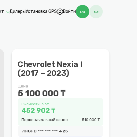
ит
Дилеры
Установка GPS
Войти
RU
KZ
Chevrolet Nexia I
(2017 – 2023)
Цена
5 100 000 ₸
Ежемесячно от:
452 902 ₸
Первоначальный взнос:
510 000 ₸
VIN
GFD *** *** *** 425