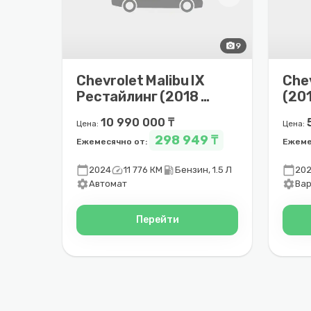
photo_camera
9
Chevrolet Malibu IX
Chev
Рестайлинг (2018 –
(201
2025)
10 990 000 ₸
Цена:
Цена:
298 949 ₸
Ежемесячно от:
Ежеме
calendar_today
speed
local_gas_station
calendar_today
2024
11 776 КМ
Бензин, 1.5 Л
20
settings
settings
Автомат
Ва
Перейти