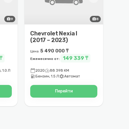
photo_camera
9
photo_camera
8
Chevrolet Nexia I
(2017 – 2023)
5 490 000 ₸
Цена:
₸
149 339 ₸
Ежемесячно от:
calendar_today
speed
 1.0 Л
2020
88 398 КМ
local_gas_station
settings
Бензин, 1.5 Л
Автомат
Перейти