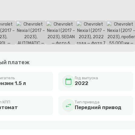
ый платеж
игатель
Год выпуска
calendar_today
нзин 1.5 л
2022
п КПП
Тип привода
swap_horiz
втомат
Передний привод