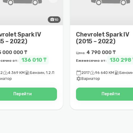
photo_camera
10
rolet Spark IV
Chevrolet Spark IV
5 – 2022)
(2015 – 2022)
5 000 000 ₸
4 790 000 ₸
Цена:
136 010 ₸
130 298 
сячно от:
Ежемесячно от:
speed
local_gas_station
calendar_today
speed
local_gas_station
22
4 369 КМ
Бензин, 1.2 Л
2017
96 640 КМ
Бензин,
settings
риатор
Вариатор
Перейти
Перейти