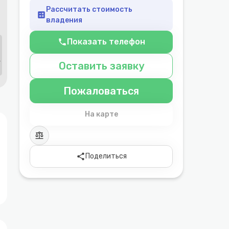
Рассчитать стоимость
calculate
владения
Показать телефон
phone
Оставить заявку
Пожаловаться
На карте
balance
share
Поделиться