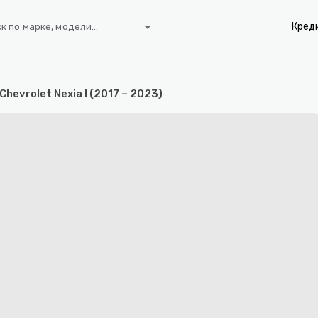
arrow_drop_down
Кред
к по марке, модели...
Chevrolet Nexia I (2017 – 2023)