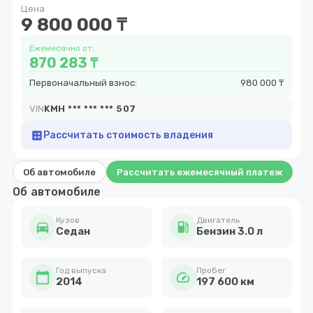
Цена
15
9 800 000 ₸
Ежемесячно от:
870 283 ₸
Первоначальный взнос:
980 000 ₸
VIN
KMH *** *** *** 507
calculate
Рассчитать стоимость владения
Об автомобиле
Рассчитать ежемесячный платеж
Об автомобиле
Кузов
Двигатель
directions_car
local_gas_station
Cедан
Бензин 3.0 л
Год выпуска
Пробег
calendar_today
speed
2014
197 600 км