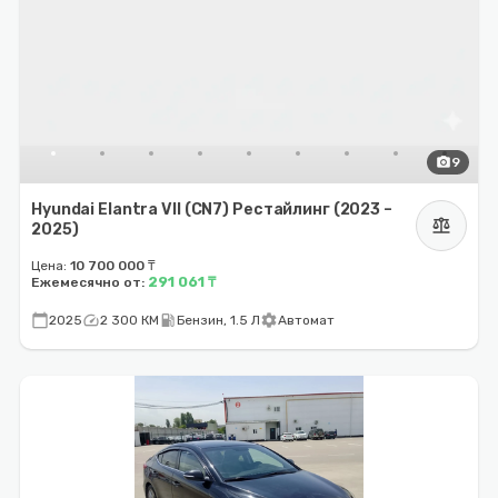
photo_camera
9
Hyundai Elantra VII (CN7) Рестайлинг (2023 –
balance
2025)
Цена:
10 700 000 ₸
291 061 ₸
Ежемесячно от:
calendar_today
speed
local_gas_station
settings
2025
2 300 КМ
Бензин, 1.5 Л
Автомат