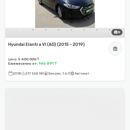
photo_camera
8
Hyundai Elantra VI (AD) (2015 – 2019)
balance
Цена:
5 400 000 ₸
146 891 ₸
Ежемесячно от:
calendar_today
speed
local_gas_station
settings
2018
217 565 КМ
Бензин, 1.6 Л
Автомат