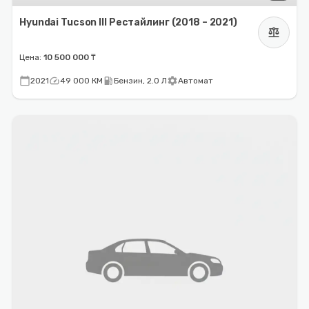
Hyundai Tucson III Рестайлинг (2018 – 2021)
balance
Цена:
10 500 000 ₸
calendar_today
speed
local_gas_station
settings
2021
49 000 КМ
Бензин, 2.0 Л
Автомат