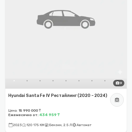
photo_camera
9
Hyundai Santa Fe IV Рестайлинг (2020 – 2024)
balance
Цена:
15 990 000 ₸
434 959 ₸
Ежемесячно от:
calendar_today
speed
local_gas_station
settings
2023
120 175 КМ
Бензин, 2.5 Л
Автомат