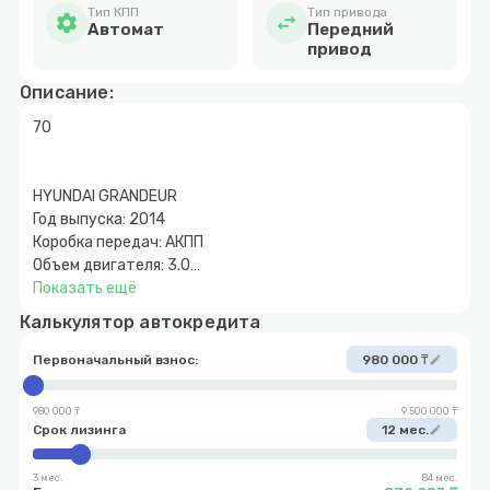
Тип КПП
Тип привода
settings
swap_horiz
Автомат
Передний
привод
Описание:
70
HYUNDAI GRANDEUR
Год выпуска: 2014
Коробка передач: АКПП
Объем двигателя: 3.0
Топливо: Бензин
Показать ещё
Привод: Передний привод
Калькулятор автокредита
Цена💰: 9.800.000
Растаможен в Казахстане: Да
Первоначальный взнос:
980 000 ₸
edit
Первоначальный взнос: от 10%
* Ждем Вас по адресу: г. Астана, Мангилик-Ел 19/2
980 000 ₸
9 500 000 ₸
Паркинг, нижний ярус
Срок лизинга
12 мес.
edit
☎️+7 708 501 32 33 Справочная
#автосалон #машины #автомобилиспробегом
3 мес.
84 мес.