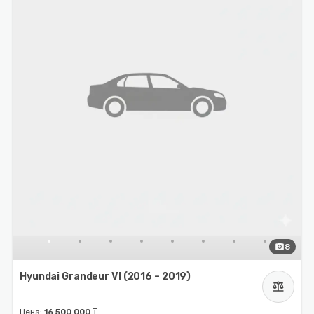
photo_camera
8
Hyundai Grandeur VI (2016 – 2019)
balance
Цена:
16 500 000 ₸