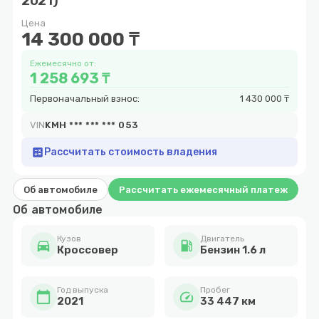
2021)
16
Цена
14 300 000 ₸
Ежемесячно от:
1 258 693 ₸
Первоначальный взнос:
1 430 000 ₸
VIN
KMH *** *** *** 053
calculate
Рассчитать стоимость владения
Об автомобиле
Рассчитать ежемесячный платеж
Об автомобиле
Кузов
Двигатель
directions_car
local_gas_station
Кроссовер
Бензин 1.6 л
Год выпуска
Пробег
calendar_today
speed
2021
33 447 км