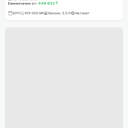
448 832 ₸
Ежемесячно от:
calendar_today
speed
local_gas_station
settings
2017
109 000 КМ
Бензин, 3.0 Л
Автомат