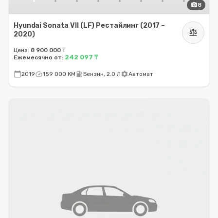
photo_camera
8
Hyundai Sonata VII (LF) Рестайлинг (2017 –
balance
2020)
Цена:
8 900 000 ₸
242 097 ₸
Ежемесячно от:
calendar_today
speed
local_gas_station
settings
2019
159 000 КМ
Бензин, 2.0 Л
Автомат