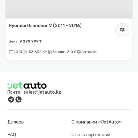
Hyundai Grandeur V (2011 – 2016)
balance
Цена:
9 299 999 ₸
calendar_today
speed
local_gas_station
settings
2013
153 634 КМ
Бензин, 3.0 Л
Автомат
Почта:
sales@jetauto.kz
Дилеры
О компании «JetAuto»
FAQ
Стать партнером