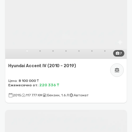
photo_camera
7
Hyundai Accent IV (2010 – 2019)
balance
Цена:
8 100 000 ₸
220 336 ₸
Ежемесячно от:
calendar_today
speed
local_gas_station
settings
2015
117 777 КМ
Бензин, 1.6 Л
Автомат