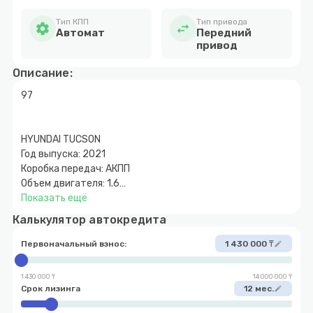
Тип КПП
Тип привода
settings
swap_horiz
Автомат
Передний
привод
Описание:
97
HYUNDAI TUCSON
Год выпуска: 2021
Коробка передач: АКПП
Объем двигателя: 1.6
Топливо: Бензин
Показать ещё
Привод: Передний привод
Калькулятор автокредита
Цена💰: 14.300.000
Растаможен в Казахстане: Да
Первоначальный взнос:
1 430 000 ₸
edit
Первоначальный взнос: от 10%
* Ждем Вас по адресу: г. Астана, Мангилик-Ел 19/2
1 430 000 ₸
14 000 000 ₸
Паркинг, нижний ярус
Срок лизинга
12 мес.
edit
☎️+7 708 501 32 33 Справочная