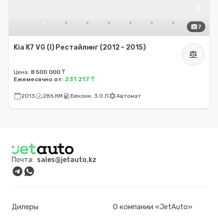
photo_camera
7
Kia K7 VG (I) Рестайлинг (2012 – 2015)
balance
Цена:
8 500 000 ₸
231 217 ₸
Ежемесячно от:
calendar_today
speed
local_gas_station
settings
2013
286 КМ
Бензин, 3.0 Л
Автомат
Почта:
sales@jetauto.kz
Дилеры
О компании «JetAuto»