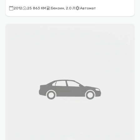
calendar_today
speed
local_gas_station
settings
2012
25 863 КМ
Бензин, 2.0 Л
Автомат