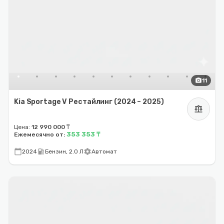
photo_camera
11
Kia Sportage V Рестайлинг (2024 – 2025)
balance
Цена:
12 990 000 ₸
353 353 ₸
Ежемесячно от:
calendar_today
local_gas_station
settings
2024
Бензин, 2.0 Л
Автомат