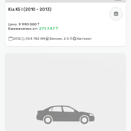
Kia K5 I (2010 – 2013)
balance
Цена:
9 990 000 ₸
271 747 ₸
Ежемесячно от:
calendar_today
speed
local_gas_station
settings
2012
354 782 КМ
Бензин, 2.0 Л
Автомат