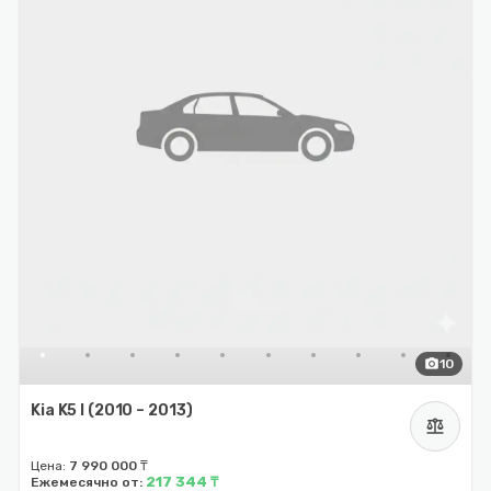
photo_camera
10
Kia K5 I (2010 – 2013)
balance
Цена:
7 990 000 ₸
217 344 ₸
Ежемесячно от: