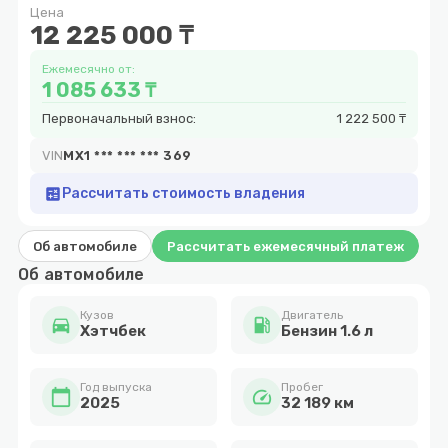
Цена
14
12 225 000 ₸
Ежемесячно от:
1 085 633 ₸
Первоначальный взнос:
1 222 500 ₸
VIN
MX1 *** *** *** 369
calculate
Рассчитать стоимость владения
Об автомобиле
Рассчитать ежемесячный платеж
Об автомобиле
Кузов
Двигатель
directions_car
local_gas_station
Хэтчбек
Бензин 1.6 л
Год выпуска
Пробег
calendar_today
speed
2025
32 189 км