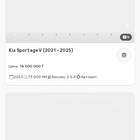
photo_camera
9
Kia Sportage V (2021 – 2025)
balance
Цена:
14 500 000 ₸
calendar_today
speed
local_gas_station
settings
2023
73 000 КМ
Бензин, 2.5 Л
Автомат