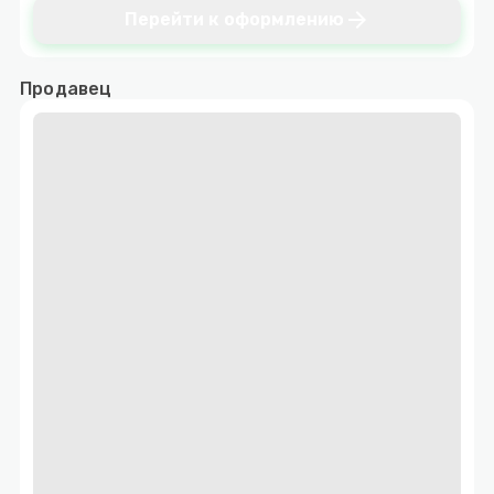
arrow_forward
Перейти к оформлению
Продавец