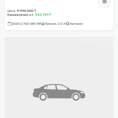
balance
Цена:
11 990 000 ₸
326 151 ₸
Ежемесячно от:
calendar_today
speed
local_gas_station
settings
2020
100 685 КМ
Бензин, 2.0 Л
Автомат