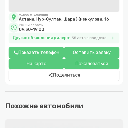
Адрес отделения
location_on
Астана, Нур-Султан, Шара Жиенкулова, 16
Режим работы
schedule
09:30-19:00
Другие объявления дилера
chevron_right
35 авто в продаже
Показать телефон
Оставить заявку
phone
На карте
Пожаловаться
Поделиться
share
Похожие автомобили