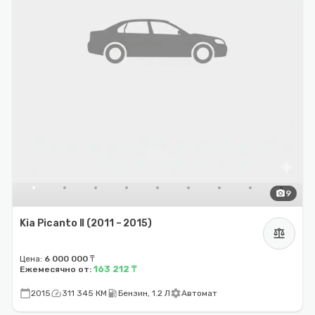
photo_camera
9
Kia Picanto II (2011 – 2015)
balance
Цена:
6 000 000 ₸
163 212 ₸
Ежемесячно от:
calendar_today
speed
local_gas_station
settings
2015
311 345 КМ
Бензин, 1.2 Л
Автомат