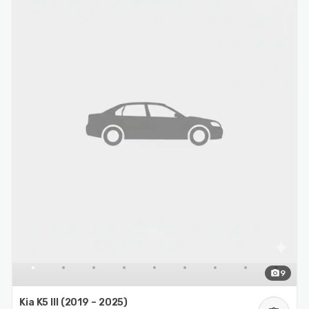
photo_camera
9
Kia K5 III (2019 – 2025)