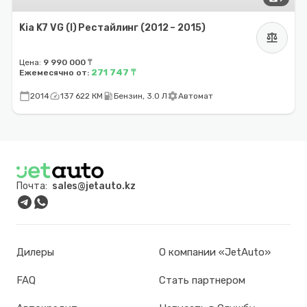
Kia K7 VG (I) Рестайлинг (2012 – 2015)
balance
Цена:
9 990 000 ₸
271 747 ₸
Ежемесячно от:
calendar_today
speed
local_gas_station
settings
2014
137 622 КМ
Бензин, 3.0 Л
Автомат
Почта:
sales@jetauto.kz
Дилеры
О компании «JetAuto»
FAQ
Стать партнером