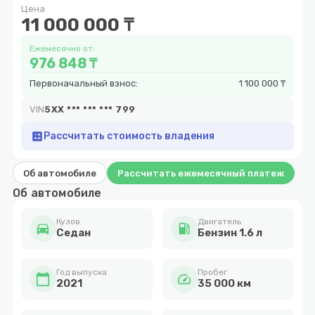
Цена
5
11 000 000 ₸
Ежемесячно от:
976 848 ₸
Первоначальный взнос:
1 100 000 ₸
VIN
5XX *** *** *** 799
calculate
Рассчитать стоимость владения
Об автомобиле
Рассчитать ежемесячный платеж
Об автомобиле
Кузов
Двигатель
directions_car
local_gas_station
Cедан
Бензин 1.6 л
Год выпуска
Пробег
calendar_today
speed
2021
35 000 км