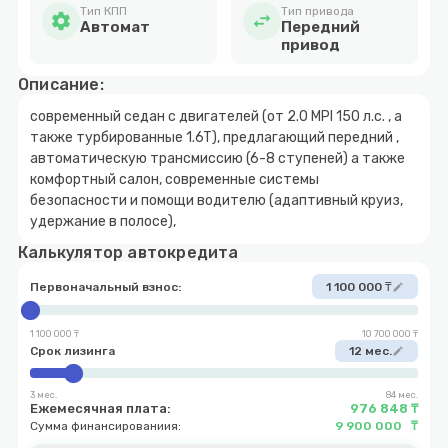
Тип КПП
Тип привода
settings
swap_horiz
Автомат
Передний
привод
Описание:
современный седан с двигателей (от 2.0 MPI 150 л.с. , а
также турбированные 1.6T), предлагающий передний ,
автоматическую трансмиссию (6-8 ступеней) а также
комфортный салон, современные системы
безопасности и помощи водителю (адаптивный круиз,
удержание в полосе),
Калькулятор автокредита
Первоначальный взнос:
1 100 000 ₸
edit
1 100 000 ₸
10 700 000 ₸
Срок лизинга
12 мес.
edit
3 мес.
84 мес.
Ежемесячная плата:
976 848 ₸
Сумма финансированиия:
9 900 000 ₸