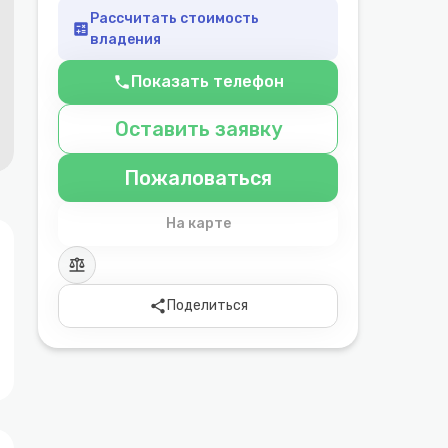
Рассчитать стоимость
calculate
владения
Показать телефон
phone
Оставить заявку
Пожаловаться
На карте
balance
share
Поделиться