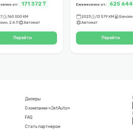
171 372 ₸
625 644
сячно от:
Ежемесячно от:
speed
calendar_today
speed
local_gas_station
07
160 000 КМ
2023
13 579 КМ
Бензин,
settings
settings
зин, 2.4 Л
Автомат
Автомат
Перейти
Перейти
Дилеры
О компании «JetAuto»
FAQ
Стать партнером