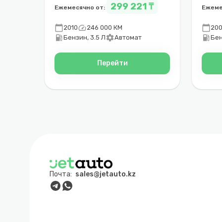
299 221 ₸
Ежемесячно от:
Ежеме
calendar_today
speed
calendar_today
2010
246 000 КМ
20
local_gas_station
settings
local_gas_station
Бензин, 3.5 Л
Автомат
Бен
Перейти
Почта:
sales@jetauto.kz