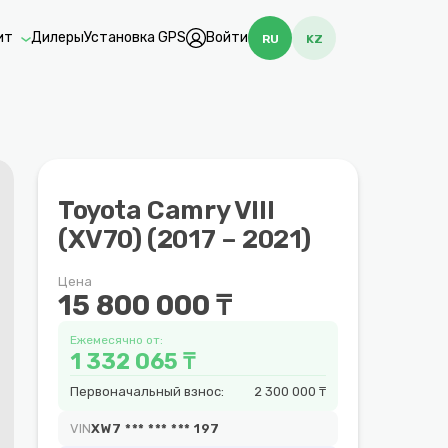
ит
Дилеры
Установка GPS
Войти
RU
KZ
Toyota Camry VIII
(XV70) (2017 – 2021)
Цена
15 800 000 ₸
Ежемесячно от:
1 332 065 ₸
Первоначальный взнос:
2 300 000 ₸
VIN
XW7 *** *** *** 197