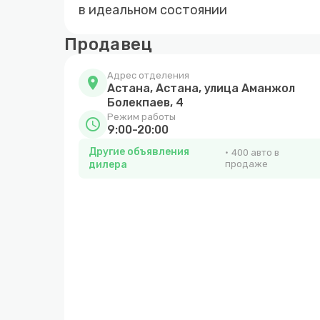
в идеальном состоянии
Продавец
Адрес отделения
location_on
Астана, Астана, улица Аманжол
Болекпаев, 4
Режим работы
schedule
9:00-20:00
Другие объявления
400 авто в
дилера
продаже