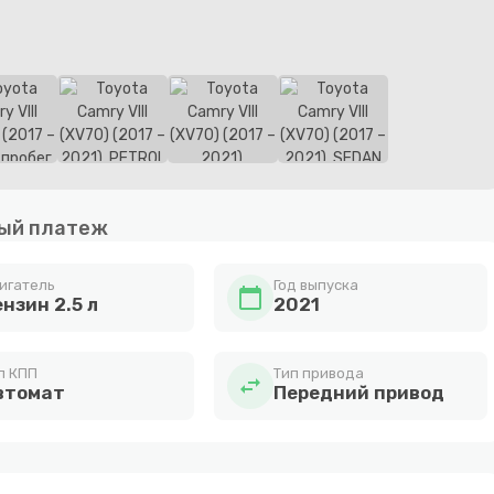
ый платеж
игатель
Год выпуска
calendar_today
нзин 2.5 л
2021
п КПП
Тип привода
swap_horiz
втомат
Передний привод