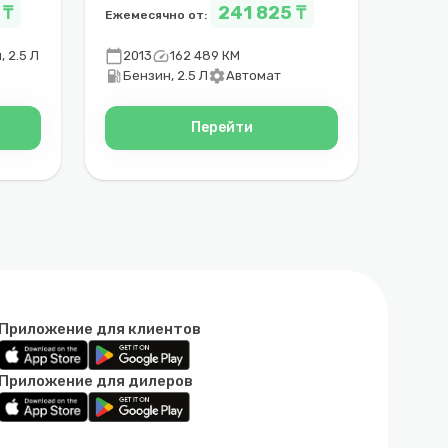
 ₸
241 825 ₸
Ежемесячно от:
calendar_today
speed
 2.5 Л
2013
162 489 КМ
local_gas_station
settings
Бензин, 2.5 Л
Автомат
Перейти
Приложение для клиентов
Приложение для дилеров