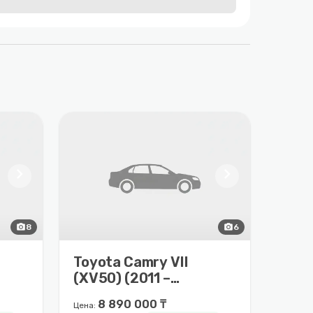
chevron_right
chevron_right
photo_camera
8
photo_camera
6
Toyota Camry VII
(XV50) (2011 –
2014)
8 890 000 ₸
Цена: