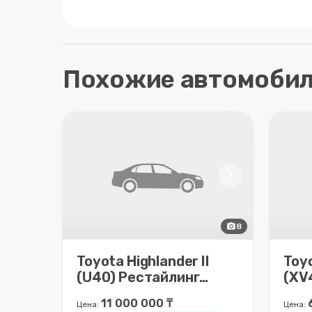
Похожие автомоби
chevron_right
photo_camera
8
Toyota Highlander II
Toy
(U40) Рестайлинг
(XV
(2010 – 2013)
200
11 000 000 ₸
Цена:
Цена: