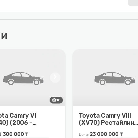
ли
chevron_right
photo_camera
10
ota Camry VI
Toyota Camry VIII
40) (2006 –
(XV70) Рестайлинг
9)
(2020 – 2025)
6 300 000 ₸
23 000 000 ₸
Цена: