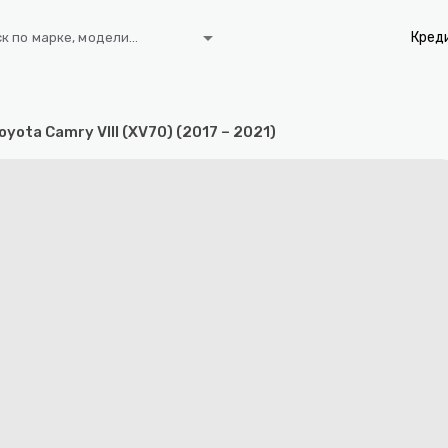
arrow_drop_down
Кред
к по марке, модели...
oyota Camry VIII (XV70) (2017 – 2021)