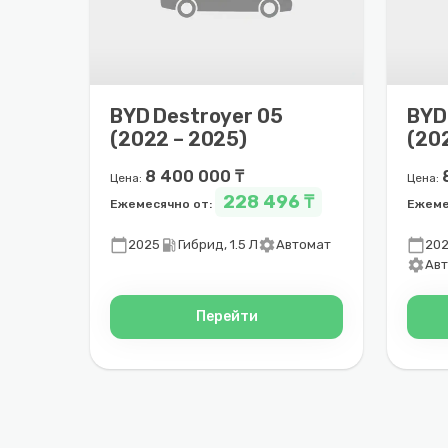
BYD Destroyer 05
BYD
(2022 – 2025)
(20
8 400 000 ₸
Цена:
Цена:
228 496 ₸
Ежемесячно от:
Ежеме
calendar_today
local_gas_station
settings
calendar_today
2025
Гибрид, 1.5 Л
Автомат
20
settings
Ав
Перейти