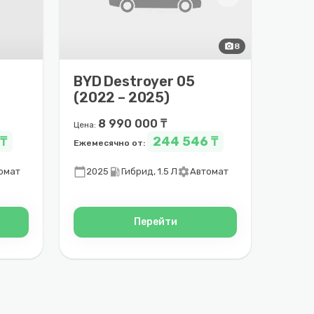
photo_camera
8
BYD Destroyer 05
(2022 – 2025)
8 990 000 ₸
Цена:
 ₸
244 546 ₸
Ежемесячно от:
calendar_today
local_gas_station
settings
омат
2025
Гибрид, 1.5 Л
Автомат
Перейти