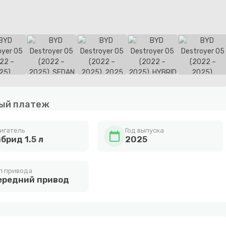
ый платеж
игатель
Год выпуска
calendar_today
брид 1.5 л
2025
п привода
ередний привод