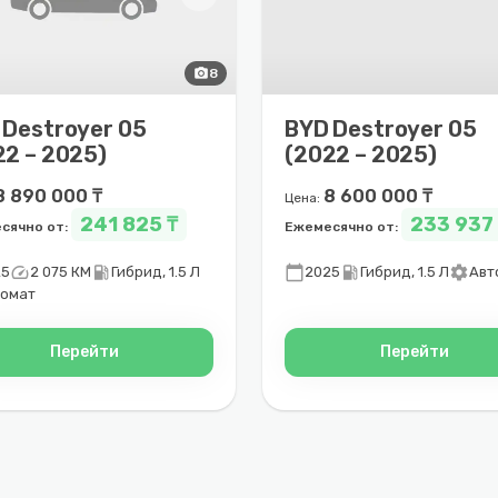
photo_camera
8
 Destroyer 05
BYD Destroyer 05
22 – 2025)
(2022 – 2025)
8 890 000 ₸
8 600 000 ₸
Цена:
241 825 ₸
233 937
сячно от:
Ежемесячно от:
speed
local_gas_station
calendar_today
local_gas_station
settings
25
2 075 КМ
Гибрид, 1.5 Л
2025
Гибрид, 1.5 Л
Авт
томат
Перейти
Перейти