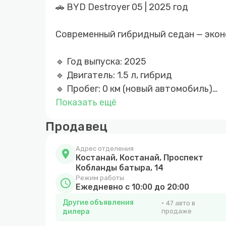
🚗 BYD Destroyer 05 | 2025 год
Современный гибридный седан — экон
🔹 Год выпуска: 2025
🔹 Двигатель: 1.5 л, гибрид
🔹 Пробег: 0 км (новый автомобиль)
🔹 Цена: 9 400 000 ₸
Показать ещё
Продавец
✔️ Новый автомобиль без пробега
✔️ Экономичный расход топлива
Адрес отделения
location_on
✔️ Современные технологии и комфор
Костанай, Костанай, Проспект
Кобланды батыра, 14
Режим работы
schedule
Ежедневно с 10:00 до 20:00
Другие объявления
47 авто в
дилера
продаже