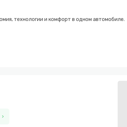
омия, технологии и комфорт в одном автомобиле.
т
chevron_right