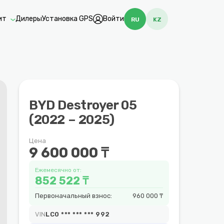
ит
Дилеры
Установка GPS
Войти
RU
KZ
BYD Destroyer 05
(2022 – 2025)
Цена
9 600 000 ₸
Ежемесячно от:
852 522 ₸
Первоначальный взнос:
960 000 ₸
VIN
LC0 *** *** *** 992