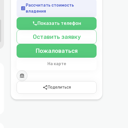
Рассчитать стоимость
calculate
владения
Показать телефон
phone
Оставить заявку
Пожаловаться
На карте
balance
share
Поделиться