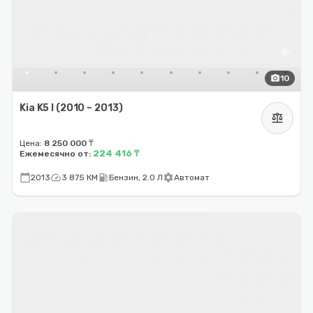
photo_camera
10
Kia K5 I (2010 – 2013)
balance
Цена:
8 250 000 ₸
224 416 ₸
Ежемесячно от:
calendar_today
speed
local_gas_station
settings
2013
3 875 КМ
Бензин, 2.0 Л
Автомат