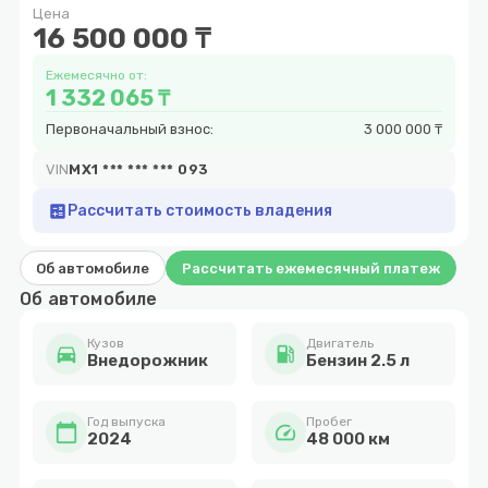
Цена
10
16 500 000 ₸
Ежемесячно от:
1 332 065 ₸
Первоначальный взнос:
3 000 000 ₸
VIN
MX1 *** *** *** 093
calculate
Рассчитать стоимость владения
Об автомобиле
Рассчитать ежемесячный платеж
Об автомобиле
Кузов
Двигатель
directions_car
local_gas_station
Внедорожник
Бензин 2.5 л
Год выпуска
Пробег
calendar_today
speed
2024
48 000 км