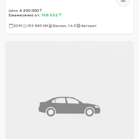
Цена:
6 200 000 ₸
168 652 ₸
Ежемесячно от:
calendar_today
speed
local_gas_station
settings
2019
159 889 КМ
Бензин, 1.6 Л
Автомат