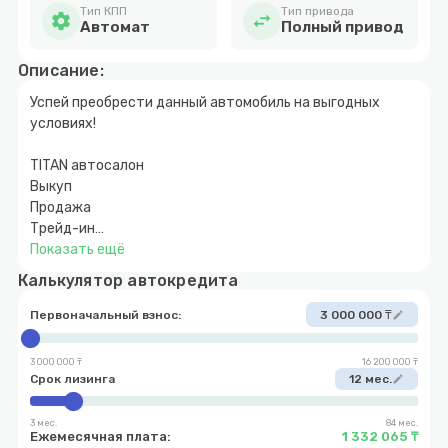
Тип КПП
Тип привода
settings
swap_horiz
Автомат
Полный привод
Описание:
Успей преобрести данный автомобиль на выгодных
условиях!
TITAN автосалон
Выкуп
Продажа
Трейд-ин
Показать ещё
У нас:
Калькулятор автокредита
+ Автомобили с пробегом.
+ Автомобили без пробега
Первоначальный взнос:
3 000 000 ₸
edit
+ Автокредитование 10% от первоначального взноса.
+ Страхование и КАСКО
3 000 000 ₸
16 200 000 ₸
+ Комиссия и продажа
Срок лизинга
12 мес.
edit
3 мес.
84 мес.
Ежемесячная плата:
1 332 065 ₸
Байсеитова 35