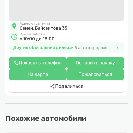
Адрес отделения
location_on
Семей, Байсеитова 35
Режим работы
schedule
с 10:00 до 18:00
Другие объявления дилера
chevron_right
8 авто в продаже
Показать телефон
Оставить заявку
phone
На карте
Пожаловаться
Поделиться
share
Похожие автомобили