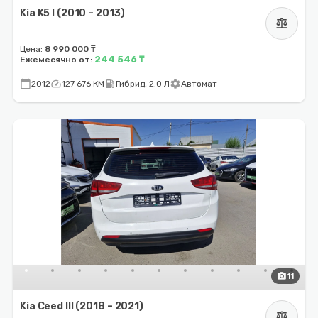
Kia K5 I (2010 – 2013)
balance
Цена:
8 990 000 ₸
244 546 ₸
Ежемесячно от:
calendar_today
speed
local_gas_station
settings
2012
127 676 КМ
Гибрид, 2.0 Л
Автомат
photo_camera
11
Kia Ceed III (2018 – 2021)
balance