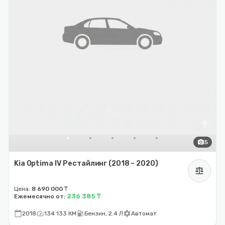
photo_camera
5
Kia Optima IV Рестайлинг (2018 – 2020)
balance
Цена:
8 690 000 ₸
236 385 ₸
Ежемесячно от:
calendar_today
speed
local_gas_station
settings
2018
134 133 КМ
Бензин, 2.4 Л
Автомат