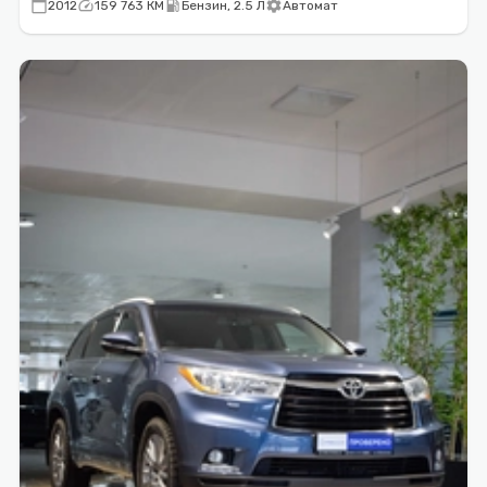
calendar_today
speed
local_gas_station
settings
2012
159 763 КМ
Бензин, 2.5 Л
Автомат