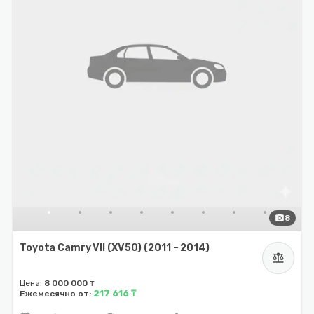
photo_camera
8
Toyota Camry VII (XV50) (2011 – 2014)
balance
Цена:
8 000 000 ₸
217 616 ₸
Ежемесячно от: