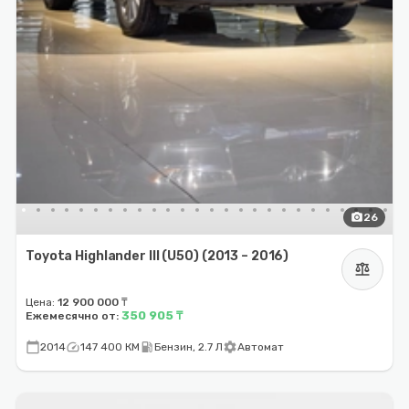
photo_camera
26
Toyota Highlander III (U50) (2013 – 2016)
balance
Цена:
12 900 000 ₸
350 905 ₸
Ежемесячно от:
calendar_today
speed
local_gas_station
settings
2014
147 400 КМ
Бензин, 2.7 Л
Автомат