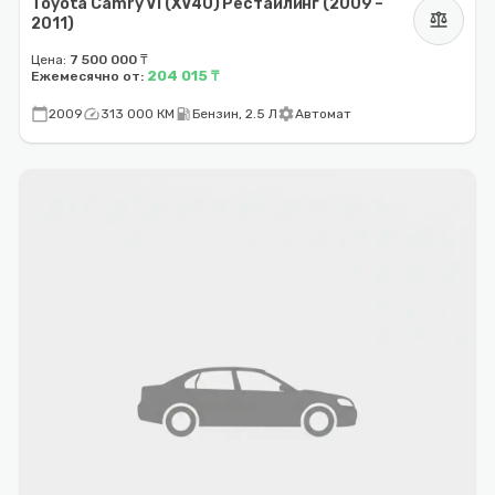
Toyota Camry VI (XV40) Рестайлинг (2009 –
balance
2011)
Цена:
7 500 000 ₸
204 015 ₸
Ежемесячно от:
calendar_today
speed
local_gas_station
settings
2009
313 000 КМ
Бензин, 2.5 Л
Автомат