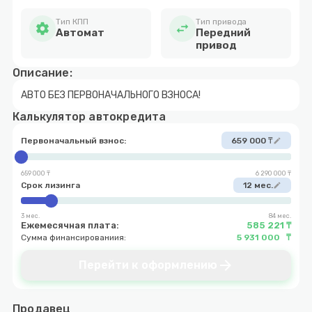
Тип КПП
Тип привода
settings
swap_horiz
Автомат
Передний
привод
Описание:
АВТО БЕЗ ПЕРВОНАЧАЛЬНОГО ВЗНОСА!
Калькулятор автокредита
Первоначальный взнос:
659 000 ₸
edit
659 000 ₸
6 290 000 ₸
Срок лизинга
12 мес.
edit
3 мес.
84 мес.
Ежемесячная плата:
585 221 ₸
Сумма финансированиия:
5 931 000 ₸
arrow_forward
Перейти к оформлению
Продавец