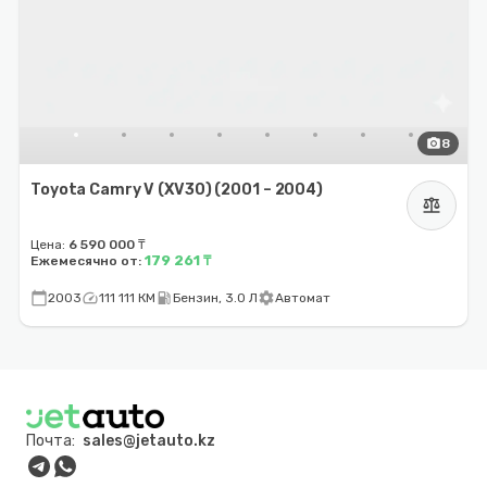
photo_camera
8
Toyota Camry V (XV30) (2001 – 2004)
balance
Цена:
6 590 000 ₸
179 261 ₸
Ежемесячно от:
calendar_today
speed
local_gas_station
settings
2003
111 111 КМ
Бензин, 3.0 Л
Автомат
Почта:
sales@jetauto.kz