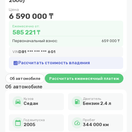
2006)
9
Цена
6 590 000 ₸
Ежемесячно от:
585 221 ₸
Первоначальный взнос:
659 000 ₸
VIN
DB1 *** *** *** 6G1
calculate
Рассчитать стоимость владения
Об автомобиле
Рассчитать ежемесячный платеж
Об автомобиле
Кузов
Двигатель
directions_car
local_gas_station
Cедан
Бензин 2.4 л
Год выпуска
Пробег
calendar_today
speed
2005
344 000 км