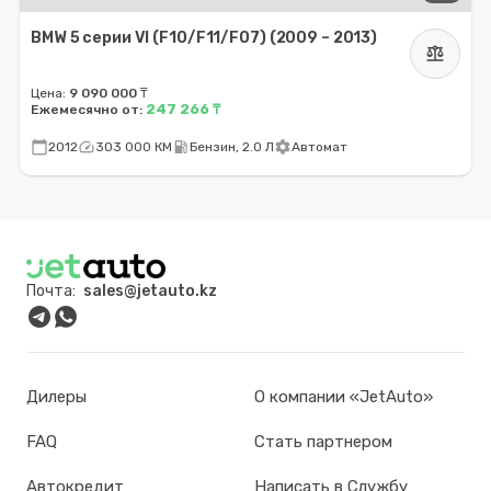
BMW 5 серии VI (F10/F11/F07) (2009 – 2013)
balance
Цена:
9 090 000 ₸
247 266 ₸
Ежемесячно от:
calendar_today
speed
local_gas_station
settings
2012
303 000 КМ
Бензин, 2.0 Л
Автомат
Почта:
sales@jetauto.kz
Дилеры
О компании «JetAuto»
FAQ
Стать партнером
Автокредит
Написать в Службу