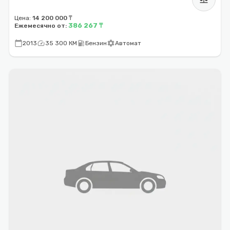
Цена:
14 200 000 ₸
386 267 ₸
Ежемесячно от:
calendar_today
speed
local_gas_station
settings
2013
35 300 КМ
Бензин
Автомат