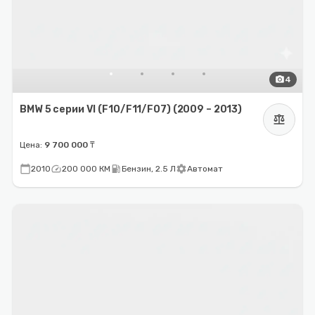
photo_camera
4
BMW 5 серии VI (F10/F11/F07) (2009 – 2013)
balance
Цена:
9 700 000 ₸
calendar_today
speed
local_gas_station
settings
2010
200 000 КМ
Бензин, 2.5 Л
Автомат