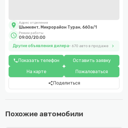
Адрес отделения
location_on
Шымкент, Микрорайон Туран, 660а/1
Режим работы
schedule
09:00/20:00
Другие объявления дилера
chevron_right
670 авто в продаже
Показать телефон
Оставить заявку
phone
На карте
Пожаловаться
Поделиться
share
Похожие автомобили