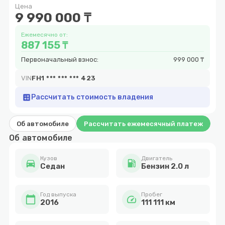
Цена
10
9 990 000 ₸
Ежемесячно от:
887 155 ₸
Первоначальный взнос:
999 000 ₸
VIN
FH1 *** *** *** 423
calculate
Рассчитать стоимость владения
Об автомобиле
Рассчитать ежемесячный платеж
Об автомобиле
Кузов
Двигатель
directions_car
local_gas_station
Cедан
Бензин 2.0 л
Год выпуска
Пробег
calendar_today
speed
2016
111 111 км