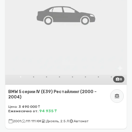
photo_camera
8
BMW 5 серии IV (E39) Рестайлинг (2000 –
balance
2004)
Цена:
3 490 000 ₸
94 935 ₸
Ежемесячно от:
calendar_today
speed
local_gas_station
settings
2001
111 111 КМ
Дизель, 2.5 Л
Автомат