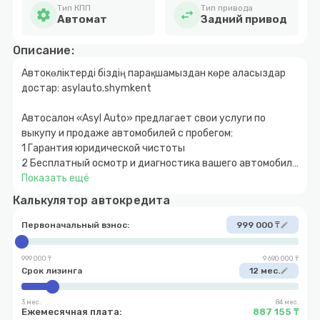
Тип КПП
Тип привода
settings
swap_horiz
Автомат
Задний привод
Описание:
Автокөліктерді біздің парақшамыздан көре аласыздар
достар: asylauto.shymkent
Автосалон «Asyl Auto» предлагает свои услуги по
выкупу и продаже автомобилей с пробегом:
1 Гарантия юридической чистоты
2 Бесплатный осмотр и диагностика вашего автомобиля
3 Быстрое и прозрачное оформление
Показать ещё
4 Покупка автомобиля за наличный и безналичный
Калькулятор автокредита
расчет
5 Возможность покупки авто в кредит с
Первоначальный взнос:
999 000 ₸
edit
первоначальным взносом от 10%
6 Обмен автомобиля с доплатой в обе стороны
999 000 ₸
9 690 000 ₸
7 Выкуп вашего автомобиля
Срок лизинга
12 мес.
edit
3 мес.
84 мес.
Ежемесячная плата:
887 155 ₸