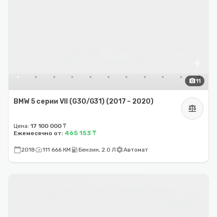
photo_camera
11
BMW 5 серии VII (G30/G31) (2017 – 2020)
balance
Цена:
17 100 000 ₸
465 153 ₸
Ежемесячно от:
calendar_today
speed
local_gas_station
settings
2018
111 666 КМ
Бензин, 2.0 Л
Автомат