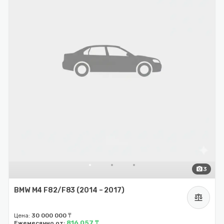
photo_camera
3
BMW M4 F82/F83 (2014 – 2017)
balance
Цена:
30 000 000 ₸
816 057 ₸
Ежемесячно от: