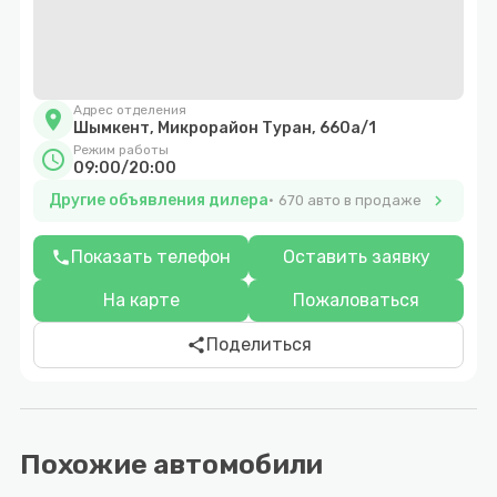
Адрес отделения
location_on
Шымкент, Микрорайон Туран, 660а/1
Режим работы
schedule
09:00/20:00
Другие объявления дилера
chevron_right
670 авто в продаже
Показать телефон
Оставить заявку
phone
На карте
Пожаловаться
Поделиться
share
Похожие автомобили