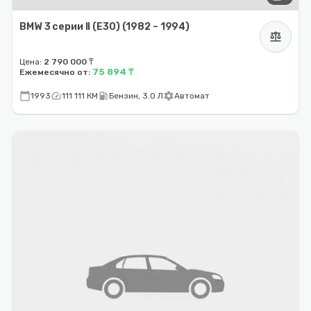
BMW 3 серии II (E30) (1982 – 1994)
balance
Цена:
2 790 000 ₸
75 894 ₸
Ежемесячно от:
calendar_today
speed
local_gas_station
settings
1993
111 111 КМ
Бензин, 3.0 Л
Автомат