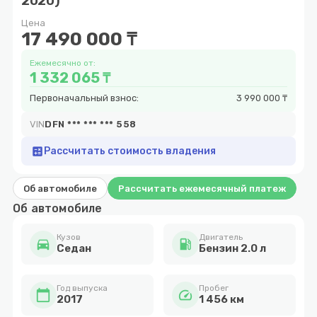
2020)
16
Цена
17 490 000 ₸
Ежемесячно от:
1 332 065 ₸
Первоначальный взнос:
3 990 000 ₸
VIN
DFN *** *** *** 558
calculate
Рассчитать стоимость владения
Об автомобиле
Рассчитать ежемесячный платеж
Об автомобиле
Кузов
Двигатель
directions_car
local_gas_station
Cедан
Бензин 2.0 л
Год выпуска
Пробег
calendar_today
speed
2017
1 456 км