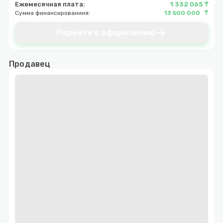
Ежемесячная плата:
1 332 065 ₸
Сумма финансированиия:
13 500 000 ₸
arrow_forward
Перейти к оформлению
Продавец