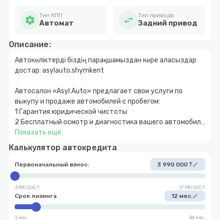
Тип КПП
Тип привода
settings
swap_horiz
Автомат
Задний привод
Описание:
Автокөліктерді біздің парақшамыздан көре аласыздар
достар: asylauto.shymkent
Автосалон «Asyl Auto» предлагает свои услуги по
выкупу и продаже автомобилей с пробегом:
1 Гарантия юридической чистоты
2 Бесплатный осмотр и диагностика вашего автомобиля
3 Быстрое и прозрачное оформление
Показать ещё
4 Покупка автомобиля за наличный и безналичный
Калькулятор автокредита
расчет
5 Возможность покупки авто в кредит с
Первоначальный взнос:
3 990 000 ₸
edit
первоначальным взносом от 10%
6 Обмен автомобиля с доплатой в обе стороны
3 990 000 ₸
17 190 000 ₸
7 Выкуп вашего автомобиля
Срок лизинга
12 мес.
edit
3 мес.
84 мес.