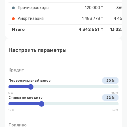
Прочие расходы
120 000 ₸
360 0
Амортизация
1 483 778 ₸
4 451 
Итого
4 342 661 ₸
13 027 9
Настроить параметры
Кредит
Первоначальный взнос
20 %
0 %
100 %
Ставка по кредиту
22 %
10 %
50 %
Топливо