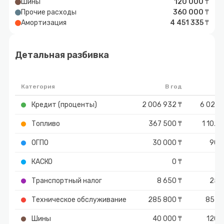
Шины
120 000 ₸
Прочие расходы
360 000 ₸
Амортизация
4 451 335 ₸
Детальная разбивка
Категория
В год
И
Кредит (проценты)
2 006 932 ₸
6 020 
Топливо
367 500 ₸
1 102 
ОГПО
30 000 ₸
90 
КАСКО
0 ₸
Транспортный налог
8 650 ₸
25 
Техническое обслуживание
285 800 ₸
857 
Шины
40 000 ₸
120 