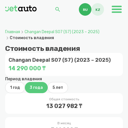
search
RU
KZ
Главная
Changan Deepal S07 (S7) (2023 – 2025)
Стоимость владения
Стоимость владения
Changan Deepal S07 (S7) (2023 – 2025)
14 290 000 ₸
Период владения
1 год
3 года
5 лет
Общая стоимость
13 027 982 ₸
В месяц